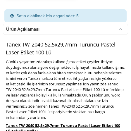
Satın alabilmek için asgari adet: 5
Ürün Açıklaması
Tanex TW-2040 52,5x29,7mm Turuncu Pastel
Laser Etiket 100 Lü
900 TL Üzeri Kargo Ücretsiz
Günlük yaşantımızda sıkça kullandığımız etiket çeşitleri ihtiyaç
duyduğumuz alana göre değişmektedir. İş hayatımızda kullandığımız
etiketler çok daha fazla alana hitap etmektedir. Bu sebeple sektöre
ismini veren Tanex markası tüm etiket ihtiyaçlarınız için yüzlerce
etiket çeşidi ile işlerinizin sorunsuz yapılması için yanınızda.Tanex
TW-2040 52,5x29,7mm Turuncu Pastel Laser Etiket 100 Lü mürekkep
ve lazer yazılarda kolaylıkla kullanılmaktadır.Ürün şablonunu word
dosyası olarak indirip vakit kazanabilir olası hatalara ise izin
vermesiniz.Sizde hemen Tanex TW-2040 52,5x29,7mm Turuncu
Pastel Laser Etiket 100 Lü siparişi verin stoktan hızlı kargo
imkanından yararlanın.
Tanex TW-2040 52,5x29,7mm Turuncu Pastel Laser Etiket 100