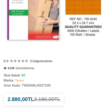
HIZLI
GÖNDERİ
0.0
0
Değerlendirme
2149
Görüntülenme
Stok Adedi:
80
Marka:
Tanex
Ürün Kodu:
TW2040LAS37100
2.880,00TL
3.180,00TL