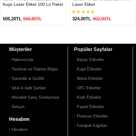
Kuşe Laser Etiket 100 Lü Paket
Laser Etiket
505,20TL
556,80TL
324,00TL
402,00TL
Müşteriler
Popüler Sayfalar
Hakkımızda
Beyaz Etiketler
Teslimat ve Ödeme Bilgisi
Kuşe Etiketler
Güvenlik & Gizlilik
Nokta Etiketler
900 TL Üzeri Kargo Ücretsiz
900 TL Üzeri Kargo Ücretsiz
İptal & İade Şartları
OFC Etiketler
Mesafeli Satış Sözleşmesi
Kraft Etiketler
İletişim
Pastel Etiketler
Floresan Etiketler
Hesabım
Fotoğraf Kağıtları
Hesabım