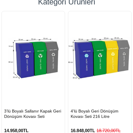
Kategori Ürünleri
HIZLI
HIZLI
3’lü Boyalı Sallanır Kapak Geri
4'lü Boyalı Geri Dönüşüm
GÖNDERİ
GÖNDERİ
Dönüşüm Kovası Seti
Kovası Seti 216 Litre
14.958,00TL
16.848,00TL
18.720,00TL