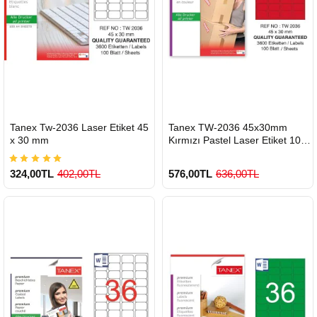
HIZLI
HIZLI
Tanex Tw-2036 Laser Etiket 45
Tanex TW-2036 45x30mm
GÖNDERİ
GÖNDERİ
x 30 mm
Kırmızı Pastel Laser Etiket 100
Lü
324,00TL
402,00TL
576,00TL
636,00TL