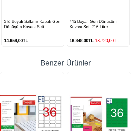
HIZLI
HIZLI
3’lü Boyalı Sallanır Kapak Geri
4'lü Boyalı Geri Dönüşüm
GÖNDERİ
GÖNDERİ
Dönüşüm Kovası Seti
Kovası Seti 216 Litre
14.958,00TL
16.848,00TL
18.720,00TL
Benzer Ürünler