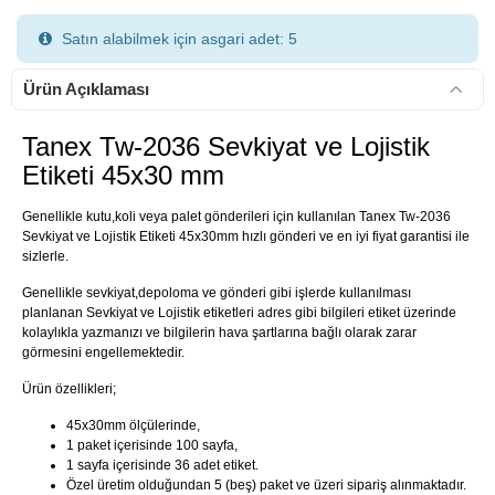
Satın alabilmek için asgari adet: 5
Ürün Açıklaması
Tanex Tw-2036 Sevkiyat ve Lojistik
Etiketi 45x30 mm
900 TL Üzeri Kargo Ücretsiz
Genellikle kutu,koli veya palet gönderileri için kullanılan Tanex Tw-2036
Sevkiyat ve Lojistik Etiketi 45x30mm hızlı gönderi ve en iyi fiyat garantisi ile
sizlerle.
Genellikle sevkiyat,depoloma ve gönderi gibi işlerde kullanılması
planlanan Sevkiyat ve Lojistik etiketleri adres gibi bilgileri etiket üzerinde
kolaylıkla yazmanızı ve bilgilerin hava şartlarına bağlı olarak zarar
görmesini engellemektedir.
Ürün özellikleri;
45x30mm ölçülerinde,
1 paket içerisinde 100 sayfa,
1 sayfa içerisinde 36 adet etiket.
Özel üretim olduğundan 5 (beş) paket ve üzeri sipariş alınmaktadır.