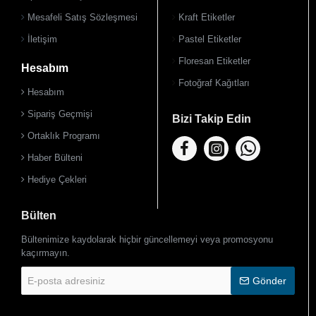
Mesafeli Satış Sözleşmesi
Kraft Etiketler
İletişim
Pastel Etiketler
Floresan Etiketler
Hesabım
Fotoğraf Kağıtları
Hesabım
Sipariş Geçmişi
Bizi Takip Edin
Ortaklık Programı
Haber Bülteni
Hediye Çekleri
Bülten
Bültenimize kaydolarak hiçbir güncellemeyi veya promosyonu
kaçırmayın.
E-
Gönder
posta
adresiniz