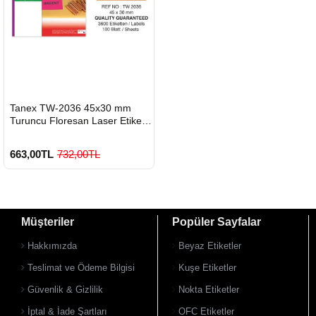
HIZLI
Tanex TW-2036 45x30 mm
GÖNDERİ
Turuncu Floresan Laser Etiket
100 Lü
663,00TL
732,00TL
Müşteriler
Popüler Sayfalar
Hakkımızda
Beyaz Etiketler
Teslimat ve Ödeme Bilgisi
Kuşe Etiketler
Güvenlik & Gizlilik
Nokta Etiketler
900 TL Üzeri Kargo Ücretsiz
İptal & İade Şartları
OFC Etiketler