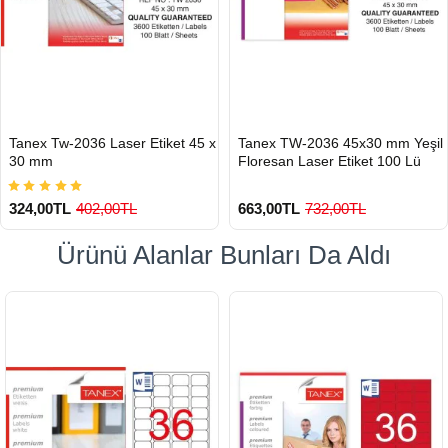
HIZLI
HIZLI
Tanex Tw-2036 Laser Etiket 45 x
Tanex TW-2036 45x30 mm Yeşil
GÖNDERİ
GÖNDERİ
30 mm
Floresan Laser Etiket 100 Lü
324,00TL
402,00TL
663,00TL
732,00TL
Ürünü Alanlar Bunları Da Aldı
900 TL Üzeri Kargo Ücretsiz
900 TL Üzeri Kargo Ücretsiz