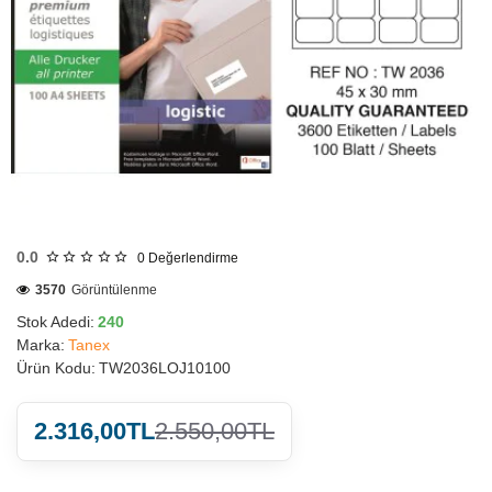
HIZLI
GÖNDERİ
0.0
0
Değerlendirme
3570
Görüntülenme
Stok Adedi:
240
Marka:
Tanex
Ürün Kodu:
TW2036LOJ10100
2.316,00TL
2.550,00TL