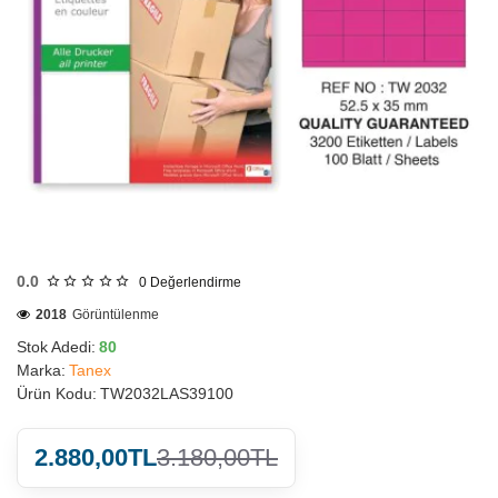
HIZLI
GÖNDERİ
0.0
0
Değerlendirme
2018
Görüntülenme
Stok Adedi:
80
Marka:
Tanex
Ürün Kodu:
TW2032LAS39100
2.880,00TL
3.180,00TL