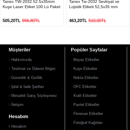
Tanex TW-2032 52.5x35mm
Tanex Tw-2032 Sevkiyat ve
GÖNDERİ
GÖNDERİ
Kuşe Laser Etiket 100 Lü Paket
Lojistik Etiketi 52,5x35 mm
505,20TL
556,80TL
463,20TL
510,00TL
Müşteriler
Popüler Sayfalar
Hakkımızda
Beyaz Etiketler
Teslimat ve Ödeme Bilgisi
Kuşe Etiketler
Güvenlik & Gizlilik
Nokta Etiketler
900 TL Üzeri Kargo Ücretsiz
900 TL Üzeri Kargo Ücretsiz
İptal & İade Şartları
OFC Etiketler
Mesafeli Satış Sözleşmesi
Kraft Etiketler
İletişim
Pastel Etiketler
Floresan Etiketler
Hesabım
Fotoğraf Kağıtları
Hesabım