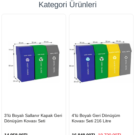
Kategori Ürünleri
HIZLI
HIZLI
3’lü Boyalı Sallanır Kapak Geri
4'lü Boyalı Geri Dönüşüm
GÖNDERİ
GÖNDERİ
Dönüşüm Kovası Seti
Kovası Seti 216 Litre