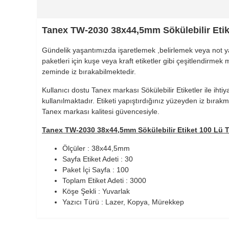
Tanex TW-2030 38x44,5mm Sökülebilir Etik
Gündelik yaşantımızda işaretlemek ,belirlemek veya not yazm
paketleri için kuşe veya kraft etiketler gibi çeşitlendirm
zeminde iz bırakabilmektedir.
Kullanıcı dostu Tanex markası Sökülebilir Etiketler ile iht
kullanılmaktadır. Etiketi yapıştırdığınız yüzeyden iz bırakm
Tanex markası kalitesi güvencesiyle.
Tanex TW-2030 38x44,5mm Sökülebilir Etiket 100 Lü Te
Ölçüler : 38x44,5mm
Sayfa Etiket Adeti : 30
900 TL Üzeri Kargo Ücretsiz
Paket İçi Sayfa : 100
Toplam Etiket Adeti : 3000
Köşe Şekli : Yuvarlak
Yazıcı Türü : Lazer, Kopya, Mürekkep