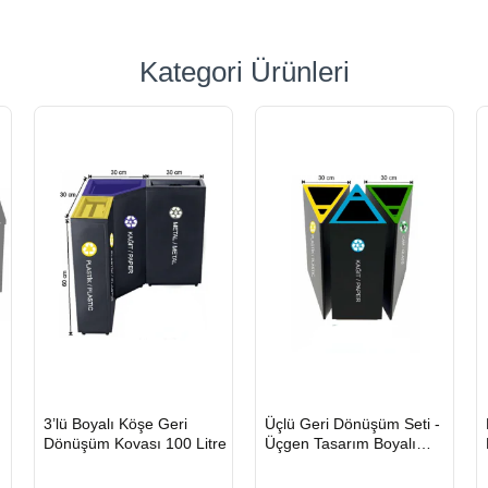
Kategori Ürünleri
HIZLI
HIZLI
3’lü Boyalı Köşe Geri
Üçlü Geri Dönüşüm Seti -
GÖNDERİ
GÖNDERİ
Dönüşüm Kovası 100 Litre
Üçgen Tasarım Boyalı
Metal Sıfır Atık Kovası