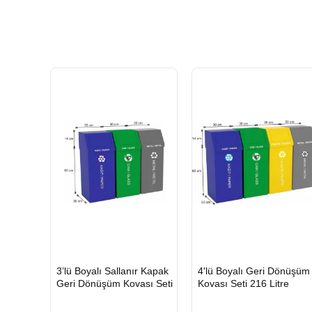
HIZLI
HIZLI
3’lü Boyalı Sallanır Kapak
4'lü Boyalı Geri Dönüşüm
GÖNDERİ
GÖNDERİ
Geri Dönüşüm Kovası Seti
Kovası Seti 216 Litre