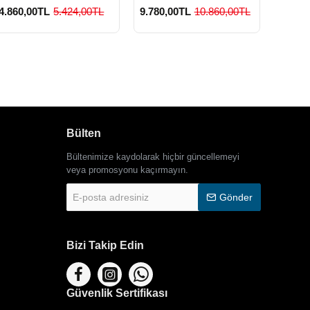
4.860,00TL
5.424,00TL
9.780,00TL
10.860,00TL
3.420
Bülten
Bültenimize kaydolarak hiçbir güncellemeyi
veya promosyonu kaçırmayın.
E-
Gönder
posta
adresiniz
Bizi Takip Edin
Güvenlik Sertifikası