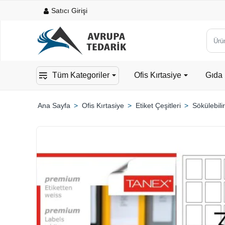
Satıcı Girişi
Ürün,
kateg
veya
Tüm Kategoriler
Ofis Kırtasiye
Gıda 
mark
ara...
Ofis Kırtasiye
Etiket Çeşitleri
Sökülebilir
home