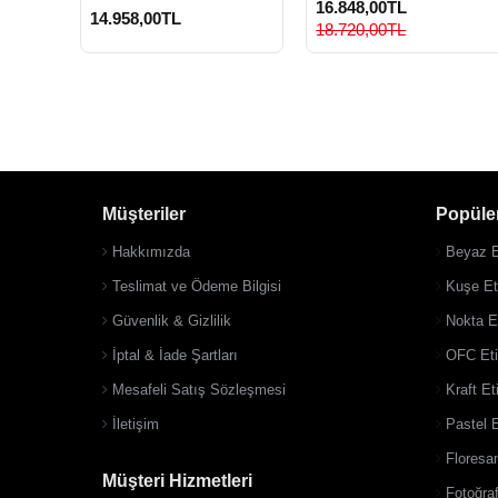
16.848,00TL
14.958,00TL
18.720,00TL
Müşteriler
Popüler
Hakkımızda
Beyaz E
Teslimat ve Ödeme Bilgisi
Kuşe Eti
Güvenlik & Gizlilik
Nokta Et
İptal & İade Şartları
OFC Eti
Mesafeli Satış Sözleşmesi
Kraft Et
İletişim
Pastel E
Floresan
Müşteri Hizmetleri
Fotoğraf