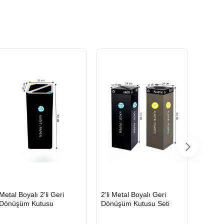
HIZLI
HIZLI
HIZLI
Metal Boyalı 2'li Geri
2'li Metal Boyalı Geri
Boyalı
GÖNDERİ
GÖNDERİ
GÖND
Dönüşüm Kutusu
Dönüşüm Kutusu Seti
Geri D