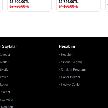
16.800,00TL
12.744,00TL
18.720,00TL
14.160,00TL
 Sayfalar
Hesabım
tiketler
Hesabım
ketler
Sipariş Geçmişi
iketler
Ortaklık Programı
ketler
Haber Bülteni
iketler
Hediye Çekleri
tiketler
 Etiketler
 Kağıtları