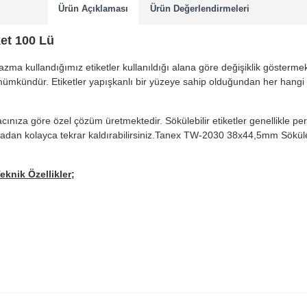
Ürün Açıklaması
Ürün Değerlendirmeleri
et 100 Lü
a kullandığımız etiketler kullanıldığı alana göre değişiklik göstermekte
ek mümkündür. Etiketler yapışkanlı bir yüzeye sahip olduğundan her hangi
iyacınıza göre özel çözüm üretmektedir. Sökülebilir etiketler genellikle 
adan kolayca tekrar kaldırabilirsiniz.Tanex TW-2030 38x44,5mm Sökülebilir
knik Özellikler;