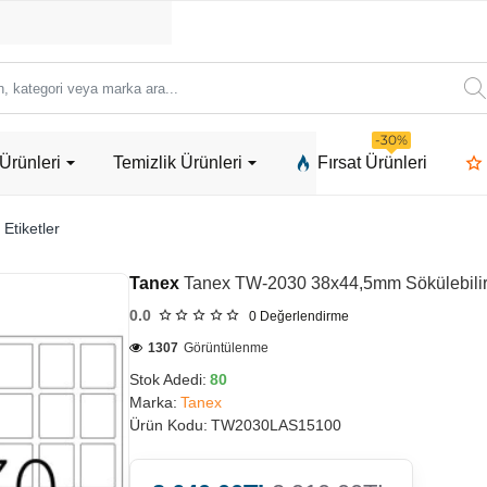
ori
-30%
Ürünleri
Temizlik Ürünleri
Fırsat Ürünleri
a
 Etiketler
Tanex
Tanex TW-2030 38x44,5mm Sökülebilir 
0.0
0
Değerlendirme
1307
Görüntülenme
Stok Adedi:
80
Marka:
Tanex
Ürün Kodu:
TW2030LAS15100