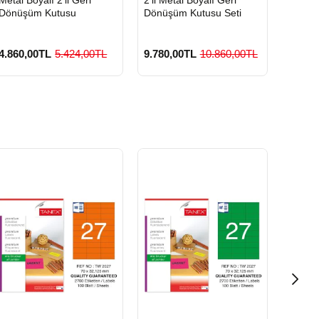
GÖNDERİ
GÖNDERİ
GÖND
Dönüşüm Kutusu
Dönüşüm Kutusu Seti
Geri D
4.860,00TL
5.424,00TL
9.780,00TL
10.860,00TL
3.420