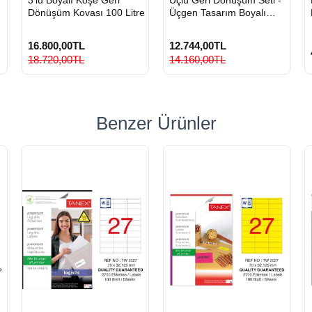
GÖNDERİ
GÖNDERİ
Dönüşüm Kovası 100 Litre
Üçgen Tasarım Boyalı
Metal Sıfır Atık Kovası
16.800,00TL
12.744,00TL
18.720,00TL
14.160,00TL
Benzer Ürünler