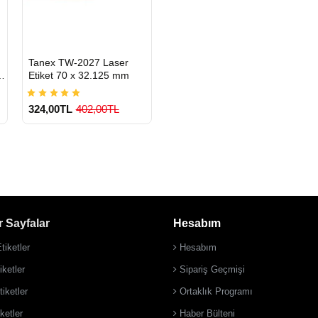
HIZLI
Tanex TW-2027 Laser
GÖNDERİ
l
Etiket 70 x 32.125 mm
324,00TL
402,00TL
 Sayfalar
Hesabım
900 TL Üzeri Kargo
Ücretsiz
tiketler
Hesabım
ketler
Sipariş Geçmişi
iketler
Ortaklık Programı
ketler
Haber Bülteni