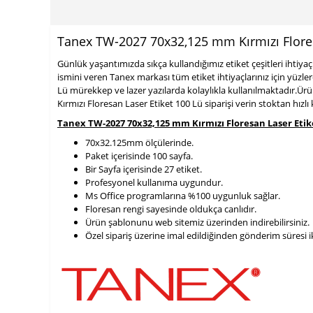
Tanex TW-2027 70x32,125 mm Kırmızı Flores
Günlük yaşantımızda sıkça kullandığımız etiket çeşitleri ihti
ismini veren Tanex markası tüm etiket ihtiyaçlarınız için yüzle
Lü mürekkep ve lazer yazılarda kolaylıkla kullanılmaktadır.Ür
Kırmızı Floresan Laser Etiket 100 Lü siparişi verin stoktan hızl
Tanex TW-2027 70x32,125 mm Kırmızı Floresan Laser Etike
70x32.125mm ölçülerinde.
Paket içerisinde 100 sayfa.
Bir Sayfa içerisinde 27 etiket.
Profesyonel kullanıma uygundur.
Ms Office programlarına %100 uygunluk sağlar.
Floresan rengi sayesinde oldukça canlıdır.
Ürün şablonunu web sitemiz üzerinden indirebilirsiniz.
900 TL Üzeri Kargo Ücretsiz
Özel sipariş üzerine imal edildiğinden gönderim süresi i