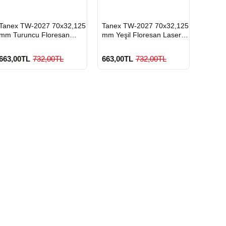
HIZLI
HIZLI
HIZLI
Tanex TW-2027 70x32,125
Tanex TW-2027 70x32,125
Tanex
GÖNDERİ
GÖNDERİ
GÖND
mm Turuncu Floresan
mm Yeşil Floresan Laser
70x32
Laser Etiket 100 Lü
Etiket 100 Lü
Pastel
663,00TL
732,00TL
663,00TL
732,00TL
576,0
900 TL Üzeri Kargo
900 TL Üzeri Kargo
900
Ücretsiz
Ücretsiz
Ücr