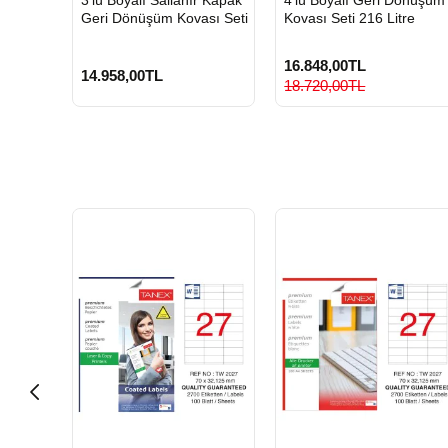
GÖNDERİ
GÖNDERİ
Geri Dönüşüm Kovası Seti
Kovası Seti 216 Litre
16.848,00TL
14.958,00TL
18.720,00TL