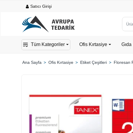
Satıcı Girişi
Ürün,
kateg
veya
Tüm Kategoriler
Ofis Kırtasiye
Gıda 
mark
ara...
Ofis Kırtasiye
Etiket Çeşitleri
Floresan R
home