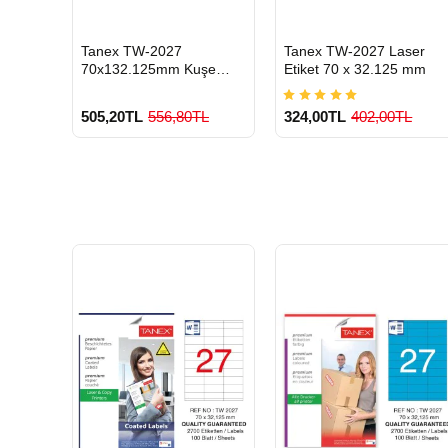
HIZLI
HIZLI
Tanex TW-2027
Tanex TW-2027 Laser
GÖNDERİ
GÖNDERİ
mbe
70x132.125mm Kuşe
Etiket 70 x 32.125 mm
 100 Lü
Laser Etiket 100 Lü Paket
L
505,20TL
556,80TL
324,00TL
402,00TL
o
900 TL Üzeri Kargo
900 TL Üzeri Kargo
Ücretsiz
Ücretsiz