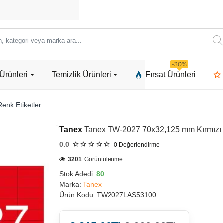
ori
-30%
Ürünleri
Temizlik Ürünleri
Fırsat Ürünleri
a
enk Etiketler
Tanex
Tanex TW-2027 70x32,125 mm Kırmızı F
0.0
0
Değerlendirme
3201
Görüntülenme
Stok Adedi:
80
Marka:
Tanex
Ürün Kodu:
TW2027LAS53100