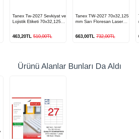
HIZLI
HIZLI
Tanex Tw-2027 Sevkiyat ve
Tanex TW-2027 70x32,125
GÖNDERİ
GÖNDERİ
Lojistik Etiketi 70x32,125
mm Sarı Floresan Laser
mm
Etiket 100 Lü
463,20TL
510,00TL
663,00TL
732,00TL
Ürünü Alanlar Bunları Da Aldı
900 TL Üzeri Kargo
900 TL Üzeri Kargo
Ücretsiz
Ücretsiz