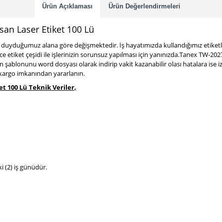
Ürün Açıklaması
Ürün Değerlendirmeleri
an Laser Etiket 100 Lü
yaç duyduğumuz alana göre değişmektedir. İş hayatımızda kullandığımız etiket
rce etiket çeşidi ile işlerinizin sorunsuz yapılması için yanınızda.Tanex TW-2
ün şablonunu word dosyası olarak indirip vakit kazanabilir olası hatalara i
ı kargo imkanından yararlanın.
t 100 Lü Teknik Veriler
,
ki (2) iş günüdür.