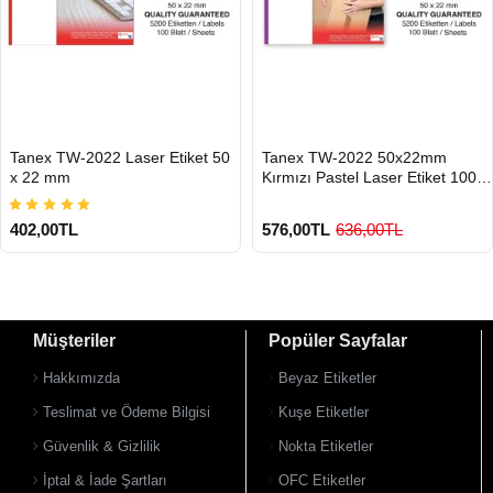
HIZLI
HIZLI
Tanex TW-2022 Laser Etiket 50
Tanex TW-2022 50x22mm
GÖNDERİ
GÖNDERİ
x 22 mm
Kırmızı Pastel Laser Etiket 100
Lü
402,00TL
576,00TL
636,00TL
Müşteriler
Popüler Sayfalar
Hakkımızda
Beyaz Etiketler
Teslimat ve Ödeme Bilgisi
Kuşe Etiketler
Güvenlik & Gizlilik
Nokta Etiketler
900 TL Üzeri Kargo Ücretsiz
900 TL Üzeri Kargo Ücretsiz
İptal & İade Şartları
OFC Etiketler