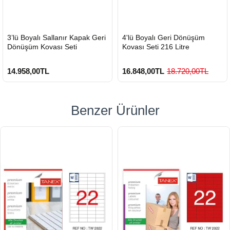
HIZLI
HIZLI
3’lü Boyalı Sallanır Kapak Geri
4'lü Boyalı Geri Dönüşüm
GÖNDERİ
GÖNDERİ
Dönüşüm Kovası Seti
Kovası Seti 216 Litre
14.958,00TL
16.848,00TL
18.720,00TL
Benzer Ürünler