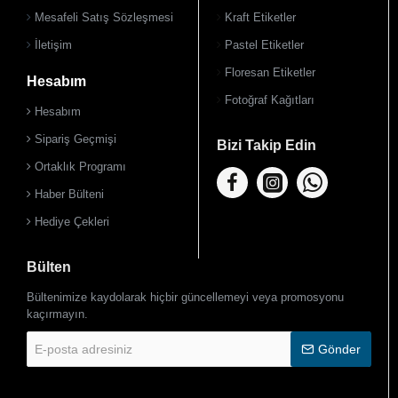
Mesafeli Satış Sözleşmesi
Kraft Etiketler
İletişim
Pastel Etiketler
Floresan Etiketler
Hesabım
Fotoğraf Kağıtları
Hesabım
Sipariş Geçmişi
Bizi Takip Edin
Ortaklık Programı
Haber Bülteni
Hediye Çekleri
Bülten
Bültenimize kaydolarak hiçbir güncellemeyi veya promosyonu
kaçırmayın.
E-
Gönder
posta
adresiniz