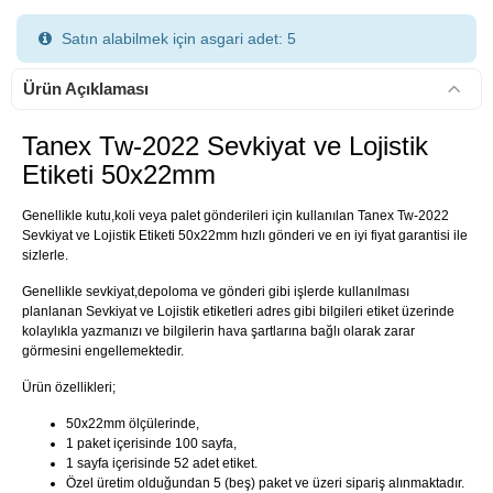
Satın alabilmek için asgari adet: 5
Ürün Açıklaması
Tanex Tw-2022 Sevkiyat ve Lojistik
Etiketi 50x22mm
900 TL Üzeri Kargo Ücretsiz
Genellikle kutu,koli veya palet gönderileri için kullanılan Tanex Tw-2022
Sevkiyat ve Lojistik Etiketi 50x22mm hızlı gönderi ve en iyi fiyat garantisi ile
sizlerle.
Genellikle sevkiyat,depoloma ve gönderi gibi işlerde kullanılması
planlanan Sevkiyat ve Lojistik etiketleri adres gibi bilgileri etiket üzerinde
kolaylıkla yazmanızı ve bilgilerin hava şartlarına bağlı olarak zarar
görmesini engellemektedir.
Ürün özellikleri;
50x22mm ölçülerinde,
1 paket içerisinde 100 sayfa,
1 sayfa içerisinde 52 adet etiket.
Özel üretim olduğundan 5 (beş) paket ve üzeri sipariş alınmaktadır.