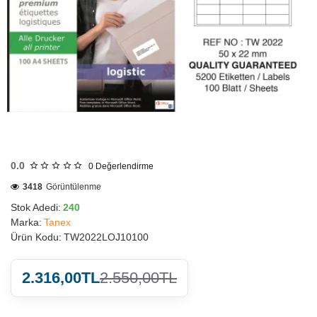
HIZLI
GÖNDERİ
0.0
0
Değerlendirme
3418
Görüntülenme
Stok Adedi:
240
Marka:
Tanex
Ürün Kodu:
TW2022LOJ10100
2.316,00TL
2.550,00TL