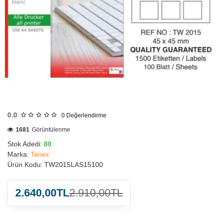
HIZLI
GÖNDERİ
0.0
0
Değerlendirme
1681
Görüntülenme
Stok Adedi:
80
Marka:
Tanex
Ürün Kodu:
TW2015LAS15100
2.640,00TL
2.910,00TL