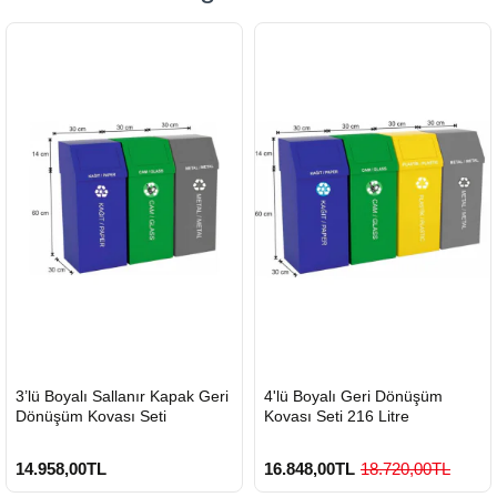
HIZLI
HIZLI
3’lü Boyalı Sallanır Kapak Geri
4'lü Boyalı Geri Dönüşüm
GÖNDERİ
GÖNDERİ
Dönüşüm Kovası Seti
Kovası Seti 216 Litre
14.958,00TL
16.848,00TL
18.720,00TL