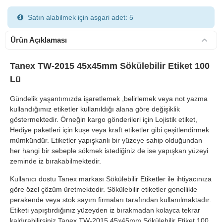
Satın alabilmek için asgari adet: 5
Ürün Açıklaması
Tanex TW-2015 45x45mm Sökülebilir Etiket 100
Lü
900 TL Üzeri Kargo Ücretsiz
Gündelik yaşantımızda işaretlemek ,belirlemek veya not yazma
kullandığımız etiketler kullanıldığı alana göre değişiklik
göstermektedir. Örneğin kargo gönderileri için Lojistik etiket,
Hediye paketleri için kuşe veya kraft etiketler gibi çeşitlendirmek
mümkündür. Etiketler yapışkanlı bir yüzeye sahip olduğundan
her hangi bir sebeple sökmek istediğiniz de ise yapışkan yüzeyi
zeminde iz bırakabilmektedir.
Kullanıcı dostu Tanex markası Sökülebilir Etiketler ile ihtiyacınıza
göre özel çözüm üretmektedir. Sökülebilir etiketler genellikle
perakende veya stok sayım firmaları tarafından kullanılmaktadır.
Etiketi yapıştırdığınız yüzeyden iz bırakmadan kolayca tekrar
kaldırabilirsiniz.Tanex TW-2015 45x45mm Sökülebilir Etiket 100