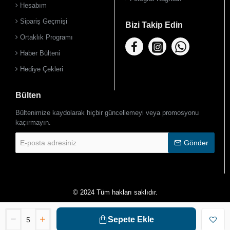
Hesabım
Sipariş Geçmişi
Bizi Takip Edin
Ortaklık Programı
Haber Bülteni
Hediye Çekleri
Bülten
Bültenimize kaydolarak hiçbir güncellemeyi veya promosyonu
kaçırmayın.
E-
Gönder
posta
adresiniz
© 2024 Tüm hakları saklıdır.
Sepete Ekle