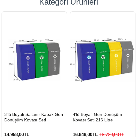
Kategori Ürünleri
HIZLI
HIZLI
3’lü Boyalı Sallanır Kapak Geri
4'lü Boyalı Geri Dönüşüm
GÖNDERİ
GÖNDERİ
Dönüşüm Kovası Seti
Kovası Seti 216 Litre
14.958,00TL
16.848,00TL
18.720,00TL