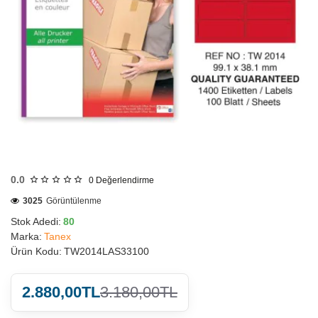
HIZLI
GÖNDERİ
0.0
0
Değerlendirme
3025
Görüntülenme
Stok Adedi:
80
Marka:
Tanex
Ürün Kodu:
TW2014LAS33100
2.880,00TL
3.180,00TL