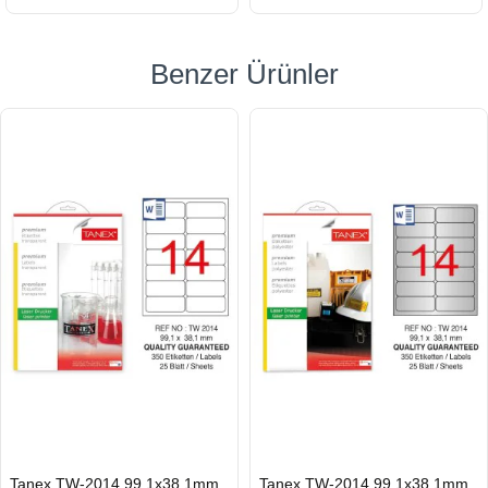
Benzer Ürünler
HIZLI
HIZLI
Tanex TW-2014 99.1x38.1mm
Tanex TW-2014 99.1x38.1mm
GÖNDERİ
GÖNDERİ