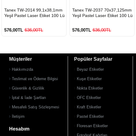
HIZLI
HIZLI
Tanex TW-2014 99,1x38,1mm
Tanex TW-2037 70x37,125mm
GÖNDERİ
GÖNDERİ
Yeşil Pastel Laser Etiket 100 Lü
Yeşil Pastel Laser Etiket 100 Lü
576,00TL
636,00TL
576,00TL
636,00TL
Müşteriler
Popüler Sayfalar
Hakkımızda
Beyaz Etiketler
Teslimat ve Ödeme Bilgisi
Kuşe Etiketler
Güvenlik & Gizlilik
Nokta Etiketler
900 TL Üzeri Kargo Ücretsiz
900 TL Üzeri Kargo Ücretsiz
İptal & İade Şartları
OFC Etiketler
Mesafeli Satış Sözleşmesi
Kraft Etiketler
İletişim
Pastel Etiketler
Floresan Etiketler
Hesabım
Fotoğraf Kağıtları