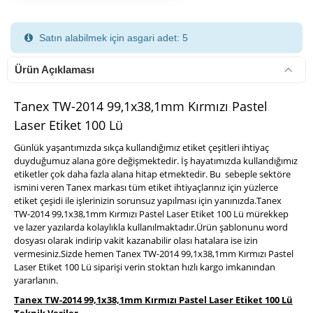
Satın alabilmek için asgari adet: 5
Ürün Açıklaması
Tanex TW-2014 99,1x38,1mm Kırmızı Pastel
Laser Etiket 100 Lü
900 TL Üzeri Kargo Ücretsiz
Günlük yaşantımızda sıkça kullandığımız etiket çeşitleri ihtiyaç
duyduğumuz alana göre değişmektedir. İş hayatımızda kullandığımız
etiketler çok daha fazla alana hitap etmektedir. Bu sebeple sektöre
ismini veren Tanex markası tüm etiket ihtiyaçlarınız için yüzlerce
etiket çeşidi ile işlerinizin sorunsuz yapılması için yanınızda.Tanex
TW-2014 99,1x38,1mm Kırmızı Pastel Laser Etiket 100 Lü mürekkep
ve lazer yazılarda kolaylıkla kullanılmaktadır.Ürün şablonunu word
dosyası olarak indirip vakit kazanabilir olası hatalara ise izin
vermesiniz.Sizde hemen Tanex TW-2014 99,1x38,1mm Kırmızı Pastel
Laser Etiket 100 Lü siparişi verin stoktan hızlı kargo imkanından
yararlanın.
Tanex TW-2014 99,1x38,1mm Kırmızı Pastel Laser Etiket 100 Lü