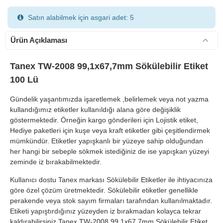
Satın alabilmek için asgari adet: 5
Ürün Açıklaması
Tanex TW-2008 99,1x67,7mm Sökülebilir Etiket
100 Lü
900 TL Üzeri Kargo Ücretsiz
Gündelik yaşantımızda işaretlemek ,belirlemek veya not yazma
kullandığımız etiketler kullanıldığı alana göre değişiklik
göstermektedir. Örneğin kargo gönderileri için Lojistik etiket,
Hediye paketleri için kuşe veya kraft etiketler gibi çeşitlendirmek
mümkündür. Etiketler yapışkanlı bir yüzeye sahip olduğundan
her hangi bir sebeple sökmek istediğiniz de ise yapışkan yüzeyi
zeminde iz bırakabilmektedir.
Kullanıcı dostu Tanex markası Sökülebilir Etiketler ile ihtiyacınıza
göre özel çözüm üretmektedir. Sökülebilir etiketler genellikle
perakende veya stok sayım firmaları tarafından kullanılmaktadır.
Etiketi yapıştırdığınız yüzeyden iz bırakmadan kolayca tekrar
kaldırabilirsiniz.Tanex TW-2008 99,1x67,7mm Sökülebilir Etiket