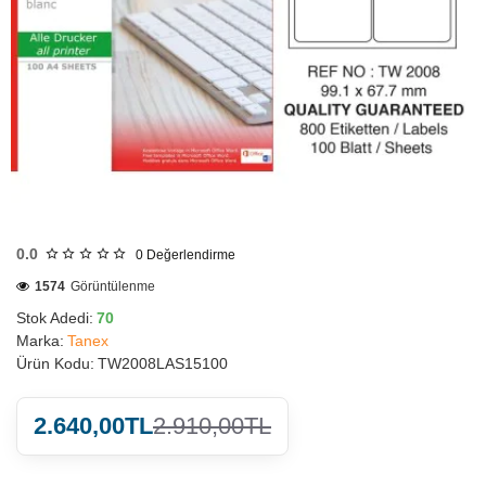
HIZLI
GÖNDERİ
0.0
0
Değerlendirme
1574
Görüntülenme
Stok Adedi:
70
Marka:
Tanex
Ürün Kodu:
TW2008LAS15100
2.640,00TL
2.910,00TL