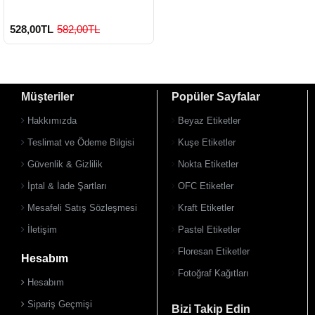
528,00TL
582,00TL
Müşteriler
Popüler Sayfalar
Hakkımızda
Beyaz Etiketler
Teslimat ve Ödeme Bilgisi
Kuşe Etiketler
Güvenlik & Gizlilik
Nokta Etiketler
900 TL Üzeri Kargo Ücretsiz
İptal & İade Şartları
OFC Etiketler
Mesafeli Satış Sözleşmesi
Kraft Etiketler
İletişim
Pastel Etiketler
Floresan Etiketler
Hesabım
Fotoğraf Kağıtları
Hesabım
Sipariş Geçmişi
Bizi Takip Edin