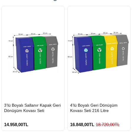
HIZLI
HIZLI
3’lü Boyalı Sallanır Kapak Geri
4'lü Boyalı Geri Dönüşüm
GÖNDERİ
GÖNDERİ
Dönüşüm Kovası Seti
Kovası Seti 216 Litre
14.958,00TL
16.848,00TL
18.720,00TL