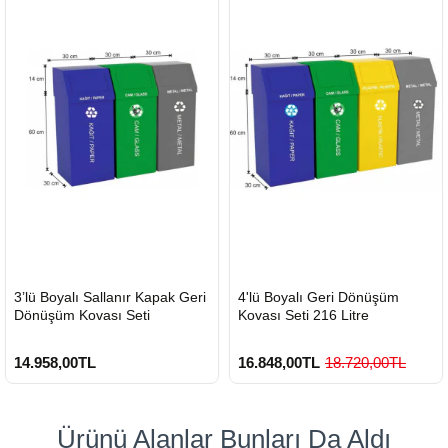
HIZLI
HIZLI
3’lü Boyalı Sallanır Kapak Geri
4'lü Boyalı Geri Dönüşüm
GÖNDERİ
GÖNDERİ
Dönüşüm Kovası Seti
Kovası Seti 216 Litre
14.958,00TL
16.848,00TL
18.720,00TL
Ürünü Alanlar Bunları Da Aldı