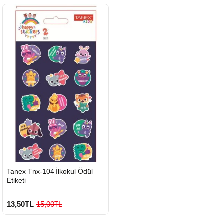
HIZLI
Tanex Tnx-104 İlkokul Ödül
GÖNDERİ
Etiketi
13,50TL
15,00TL