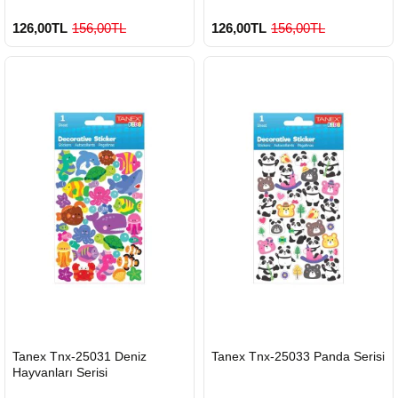
126,00TL
156,00TL
126,00TL
156,00TL
HIZLI
HIZLI
Tanex Tnx-25031 Deniz
Tanex Tnx-25033 Panda Serisi
GÖNDERİ
GÖNDERİ
Hayvanları Serisi