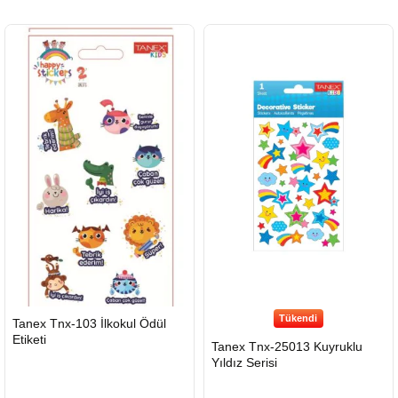
Tükendi
HIZLI
Tanex Tnx-103 İlkokul Ödül
GÖNDERİ
Etiketi
Tanex Tnx-25013 Kuyruklu
Yıldız Serisi