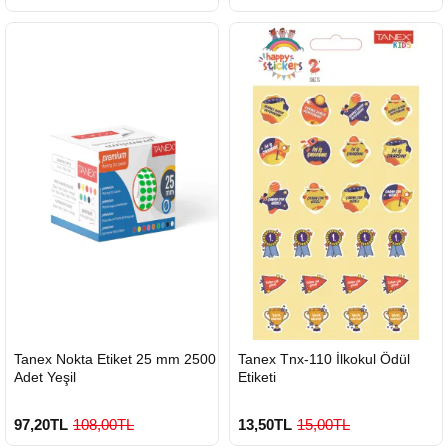
HIZLI
HIZLI
Tanex Nokta Etiket 25 mm 2500
Tanex Tnx-110 İlkokul Ödül
GÖNDERİ
GÖNDERİ
Adet Yeşil
Etiketi
97,20TL
108,00TL
13,50TL
15,00TL