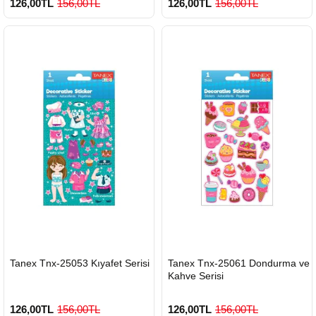
126,00TL
156,00TL
126,00TL
156,00TL
HIZLI
HIZLI
Tanex Tnx-25053 Kıyafet Serisi
Tanex Tnx-25061 Dondurma ve
GÖNDERİ
GÖNDERİ
Kahve Serisi
126,00TL
156,00TL
126,00TL
156,00TL