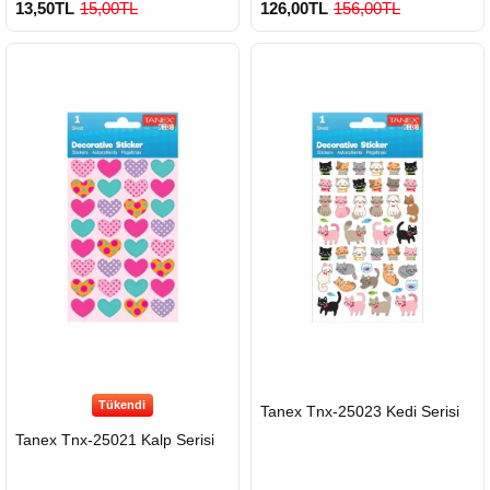
13,50TL
15,00TL
126,00TL
156,00TL
Tükendi
HIZLI
Tanex Tnx-25023 Kedi Serisi
GÖNDERİ
Tanex Tnx-25021 Kalp Serisi