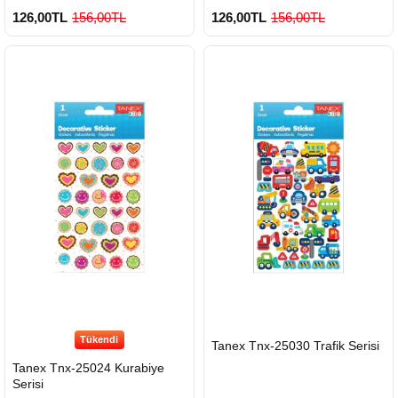
126,00TL
156,00TL
126,00TL
156,00TL
Tükendi
HIZLI
Tanex Tnx-25030 Trafik Serisi
GÖNDERİ
Tanex Tnx-25024 Kurabiye
Serisi