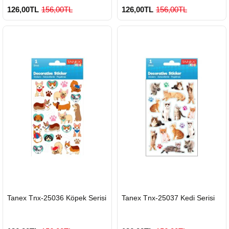
126,00TL
156,00TL
126,00TL
156,00TL
HIZLI
HIZLI
Tanex Tnx-25036 Köpek Serisi
Tanex Tnx-25037 Kedi Serisi
GÖNDERİ
GÖNDERİ