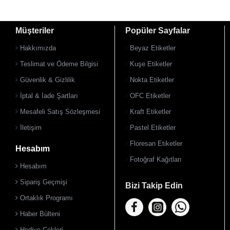
Müşteriler
Popüler Sayfalar
Hakkımızda
Beyaz Etiketler
Teslimat ve Ödeme Bilgisi
Kuşe Etiketler
Güvenlik & Gizlilik
Nokta Etiketler
İptal & İade Şartları
OFC Etiketler
Mesafeli Satış Sözleşmesi
Kraft Etiketler
İletişim
Pastel Etiketler
Floresan Etiketler
Hesabım
Fotoğraf Kağıtları
Hesabım
Sipariş Geçmişi
Bizi Takip Edin
Ortaklık Programı
Haber Bülteni
Hediye Çekleri