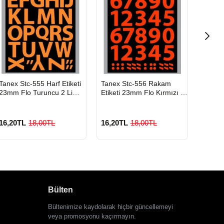
HIZLI
HIZLI
HIZLI
Tanex Stc-555 Harf Etiketi
Tanex Stc-556 Rakam
Tanex
GÖNDERİ
GÖNDERİ
GÖND
23mm Flo Turuncu 2 Li
Etiketi 23mm Flo Kırmızı 2
Etiket
Paket
Li Paket
Paket
16,20TL
18,00TL
16,20TL
18,00TL
16,20
Bülten
Bültenimize kaydolarak hiçbir güncellemeyi
veya promosyonu kaçırmayın.