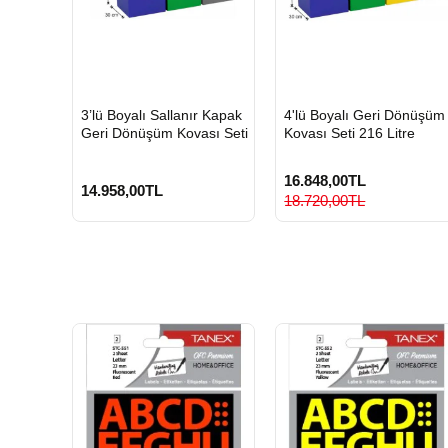
HIZLI
HIZLI
3’lü Boyalı Sallanır Kapak
4'lü Boyalı Geri Dönüşüm
GÖNDERİ
GÖNDERİ
Geri Dönüşüm Kovası Seti
Kovası Seti 216 Litre
16.848,00TL
14.958,00TL
18.720,00TL