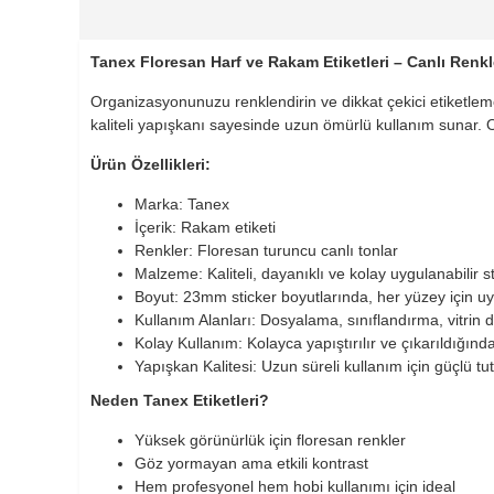
Tanex Floresan Harf ve Rakam Etiketleri – Canlı Renkl
Organizasyonunuzu renklendirin ve dikkat çekici etiketleme
kaliteli yapışkanı sayesinde uzun ömürlü kullanım sunar. Of
Ürün Özellikleri:
Marka: Tanex
İçerik: Rakam etiketi
Renkler: Floresan turuncu canlı tonlar
Malzeme: Kaliteli, dayanıklı ve kolay uygulanabilir s
Boyut: 23mm sticker boyutlarında, her yüzey için u
Kullanım Alanları: Dosyalama, sınıflandırma, vitrin 
Kolay Kullanım: Kolayca yapıştırılır ve çıkarıldığınd
Yapışkan Kalitesi: Uzun süreli kullanım için güçlü tu
Neden Tanex Etiketleri?
Yüksek görünürlük için floresan renkler
Göz yormayan ama etkili kontrast
Hem profesyonel hem hobi kullanımı için ideal