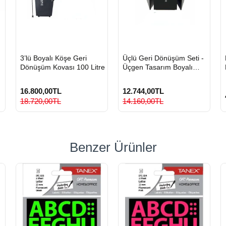
HIZLI
HIZLI
3’lü Boyalı Köşe Geri
Üçlü Geri Dönüşüm Seti -
GÖNDERİ
GÖNDERİ
Dönüşüm Kovası 100 Litre
Üçgen Tasarım Boyalı
Metal Sıfır Atık Kovası
16.800,00TL
12.744,00TL
18.720,00TL
14.160,00TL
Benzer Ürünler