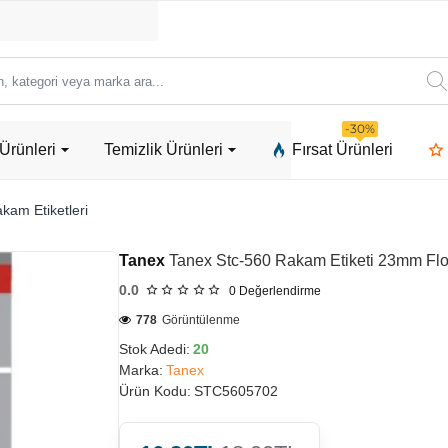
ori
-30%
Ürünleri
Temizlik Ürünleri
Fırsat Ürünleri
a
kam Etiketleri
Tanex
Tanex Stc-560 Rakam Etiketi 23mm Flo
0.0
0
Değerlendirme
778
Görüntülenme
Stok Adedi:
20
Marka:
Tanex
Ürün Kodu:
STC5605702