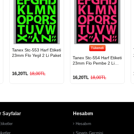
Tükendi
HIZLI
i
Tanex Stc-553 Harf Etiketi
GÖNDERİ
23mm Flo Yeşil 2 Li Paket
Tanex Stc-554 Harf Etiketi
23mm Flo Pembe 2 Li
Paket
16,20TL
18,00TL
16,20TL
18,00TL
 Sayfalar
Hesabım
tiketler
Hesabım
ketler
Sipariş Geçmişi