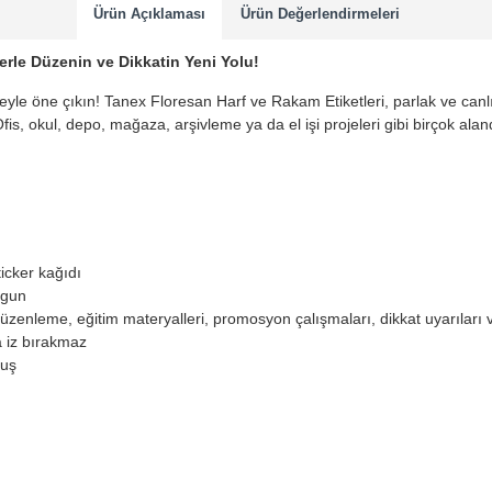
Ürün Açıklaması
Ürün Değerlendirmeleri
erle Düzenin ve Dikkatin Yeni Yolu!
yle öne çıkın! Tanex Floresan Harf ve Rakam Etiketleri, parlak ve canlı
is, okul, depo, mağaza, arşivleme ya da el işi projeleri gibi birçok alan
ticker kağıdı
ygun
düzenleme, eğitim materyalleri, promosyon çalışmaları, dikkat uyarıları 
a iz bırakmaz
tuş