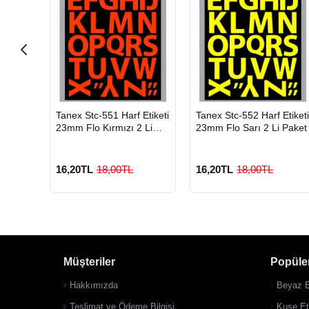
HIZLI
HIZLI
kam
Tanex Stc-551 Harf Etiketi
Tanex Stc-552 Harf Etiket
GÖNDERİ
GÖNDERİ
şil 2 Li
23mm Flo Kırmızı 2 Li
23mm Flo Sarı 2 Li Paket
Paket
16,20TL
18,00TL
16,20TL
18,00TL
Müşteriler
Popüler
Hakkımızda
Beyaz E
Teslimat ve Ödeme Bilgisi
Kuşe Eti