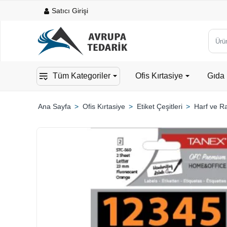
Satıcı Girişi
Ürün,
kateg
veya
Tüm Kategoriler
Ofis Kırtasiye
Gıda 
mark
ara...
Ofis Kırtasiye
Etiket Çeşitleri
Harf ve Ra
home