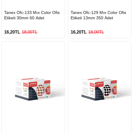
HIZLI
HIZLI
Tanex Ofc-133 Mıx Color Ofis
Tanex Ofc-129 Mıx Color Ofis
GÖNDERİ
GÖNDERİ
Etiketi 30mm 60 Adet
Etiketi 13mm 350 Adet
16,20TL
18,00TL
16,20TL
18,00TL