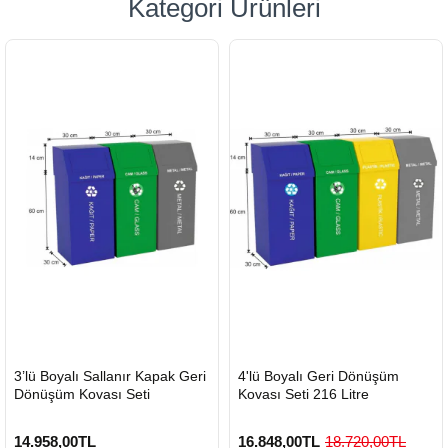
Kategori Ürünleri
HIZLI
HIZLI
3’lü Boyalı Sallanır Kapak Geri
4'lü Boyalı Geri Dönüşüm
GÖNDERİ
GÖNDERİ
Dönüşüm Kovası Seti
Kovası Seti 216 Litre
14.958,00TL
16.848,00TL
18.720,00TL