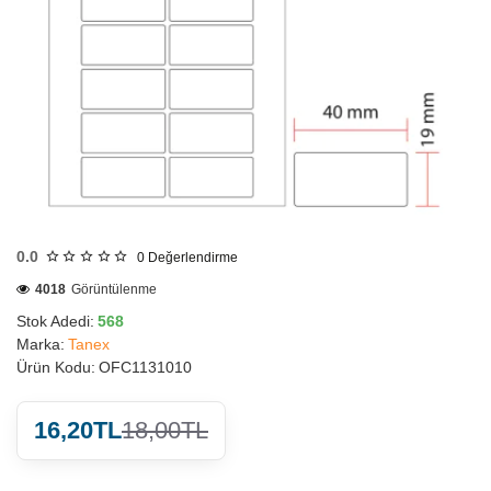
HIZLI
GÖNDERİ
0.0
0
Değerlendirme
4018
Görüntülenme
Stok Adedi:
568
Marka:
Tanex
Ürün Kodu:
OFC1131010
16,20TL
18,00TL