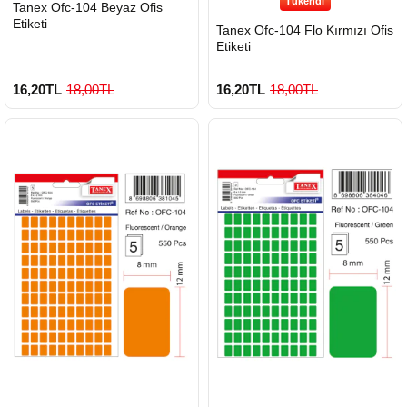
Tükendi
HIZLI
Tanex Ofc-104 Beyaz Ofis
GÖNDERİ
Etiketi
Tanex Ofc-104 Flo Kırmızı Ofis
Etiketi
16,20TL
18,00TL
16,20TL
18,00TL