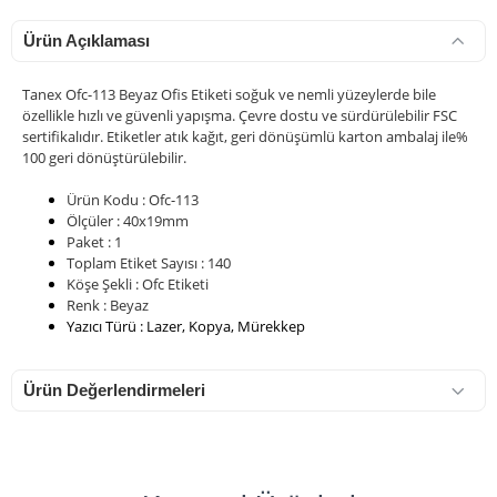
Ürün Açıklaması
Tanex Ofc-113 Beyaz Ofis Etiketi soğuk ve nemli yüzeylerde bile
özellikle hızlı ve güvenli yapışma. Çevre dostu ve sürdürülebilir FSC
sertifikalıdır. Etiketler atık kağıt, geri dönüşümlü karton ambalaj ile%
100 geri dönüştürülebilir.
Ürün Kodu : Ofc-113
Ölçüler : 40x19mm
Paket : 1
Toplam Etiket Sayısı : 140
Köşe Şekli : Ofc Etiketi
Renk : Beyaz
Yazıcı Türü : Lazer, Kopya, Mürekkep
Ürün Değerlendirmeleri