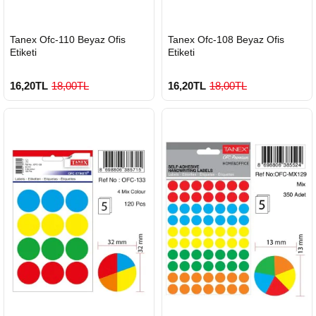
HIZLI
HIZLI
Tanex Ofc-110 Beyaz Ofis
Tanex Ofc-108 Beyaz Ofis
GÖNDERİ
GÖNDERİ
Etiketi
Etiketi
16,20TL
18,00TL
16,20TL
18,00TL