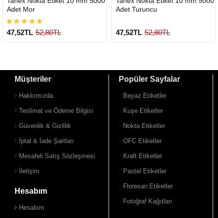
Tanex Nokta Etiket 10 mm 5000
Tanex Nokta Etiket 10 mm 5000
GÖNDERİ
GÖNDERİ
Adet Mor
Adet Turuncu
47,52TL
52,80TL
47,52TL
52,80TL
Müşteriler
Popüler Sayfalar
Hakkımızda
Beyaz Etiketler
Teslimat ve Ödeme Bilgisi
Kuşe Etiketler
Güvenlik & Gizlilik
Nokta Etiketler
İptal & İade Şartları
OFC Etiketler
Mesafeli Satış Sözleşmesi
Kraft Etiketler
İletişim
Pastel Etiketler
Floresan Etiketler
Hesabım
Fotoğraf Kağıtları
Hesabım