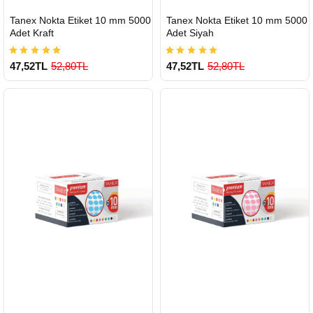
HIZLI
HIZLI
Tanex Nokta Etiket 10 mm 5000
Tanex Nokta Etiket 10 mm 5000
GÖNDERİ
GÖNDERİ
Adet Kraft
Adet Siyah
47,52TL
52,80TL
47,52TL
52,80TL