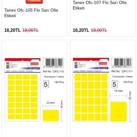
Tükendi
HIZLI
Tanex Ofc-107 Flo Sarı Ofis
GÖNDERİ
Etiketi
Tanex Ofc-105 Flo Sarı Ofis
Etiketi
16,20TL
18,00TL
16,20TL
18,00TL