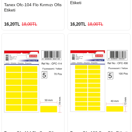
Etiketi
Tanex Ofc-104 Flo Kırmızı Ofis
Etiketi
16,20TL
18,00TL
16,20TL
18,00TL
HIZLI
HIZLI