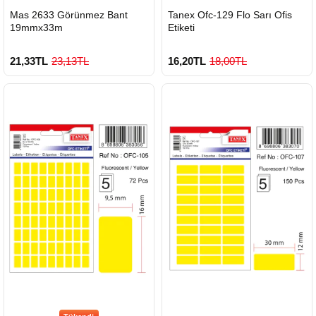
Mas 2633 Görünmez Bant
Tanex Ofc-129 Flo Sarı Ofis
19mmx33m
Etiketi
21,33TL
23,13TL
16,20TL
18,00TL