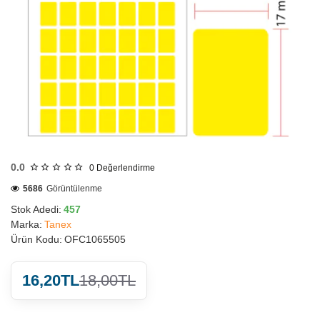
HIZLI
GÖNDERİ
0.0
0
Değerlendirme
5686
Görüntülenme
Stok Adedi:
457
Marka:
Tanex
Ürün Kodu:
OFC1065505
16,20TL
18,00TL