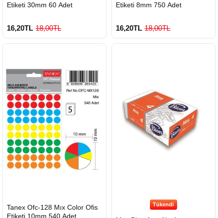
Etiketi 30mm 60 Adet
Etiketi 8mm 750 Adet
16,20TL
18,00TL
16,20TL
18,00TL
Tükendi
HIZLI
Tanex Ofc-128 Mıx Color Ofis
GÖNDERİ
Etiketi 10mm 540 Adet