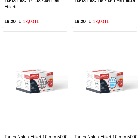
Tanex Ofc-114 Flo Sarı Ofis
Tanex Ofc-108 Sarı Ofis Etiketi
GÖNDERİ
GÖNDERİ
Etiketi
16,20TL
18,00TL
16,20TL
18,00TL
HIZLI
HIZLI
Tanex Nokta Etiket 10 mm 5000
Tanex Nokta Etiket 10 mm 5000
GÖNDERİ
GÖNDERİ