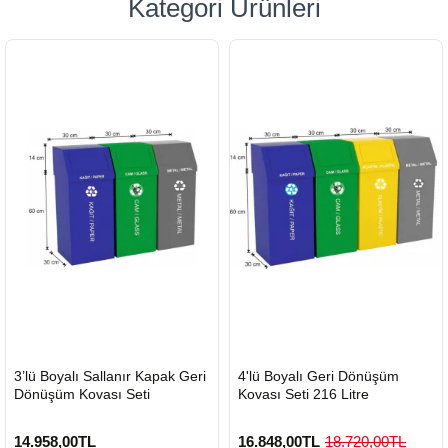
Kategori Ürünleri
HIZLI
HIZLI
3’lü Boyalı Sallanır Kapak Geri
4'lü Boyalı Geri Dönüşüm
GÖNDERİ
GÖNDERİ
Dönüşüm Kovası Seti
Kovası Seti 216 Litre
14.958,00TL
16.848,00TL
18.720,00TL