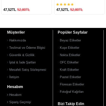
47,52TL
52,80TL
47,52TL
52,80TL
Müşteriler
Popüler Sayfalar
Hakkımızda
Beyaz Etiketler
Teslimat ve Ödeme Bilgisi
Kuşe Etiketler
Güvenlik & Gizlilik
Nokta Etiketler
İptal & İade Şartları
OFC Etiketler
Mesafeli Satış Sözleşmesi
Kraft Etiketler
İletişim
Pastel Etiketler
Floresan Etiketler
Hesabım
Fotoğraf Kağıtları
Hesabım
Sipariş Geçmişi
Bizi Takip Edin