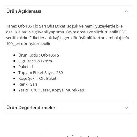
Ürün Açıklaması
Tanex Ofc-106 Flo Sarı Ofis Etiketi soğuk ve nemli yüzeylerde bile
özellikle hızlı ve güvenli yapışma. Çevre dostu ve sürdürülebilir FSC
sertifikalıdır. Etiketler atık kağıt, geri dönüşümlü karton ambalaj ile%
100 geri dönüştürülebilir.
Ürün Kodu : Ofc-106FS
Ölçüler : 12x17mm
Paket : 1
Toplam Etiket Sayısı :280
Köşe Şekli : Ofc Etiketi
Renk : Sarı
Yazıcı Türü : Lazer, Kopya, Mürekkep
Ürün Değerlendirmeleri