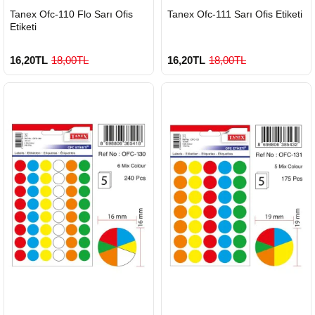
HIZLI
HIZLI
Tanex Ofc-110 Flo Sarı Ofis
Tanex Ofc-111 Sarı Ofis Etiketi
GÖNDERİ
GÖNDERİ
Etiketi
16,20TL
18,00TL
16,20TL
18,00TL
HIZLI
HIZLI