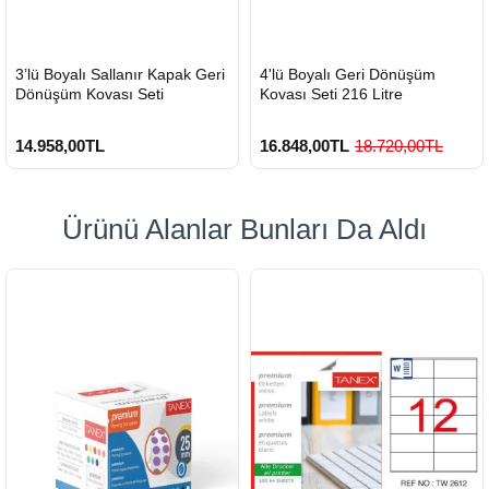
HIZLI
HIZLI
3’lü Boyalı Sallanır Kapak Geri
4'lü Boyalı Geri Dönüşüm
GÖNDERİ
GÖNDERİ
Dönüşüm Kovası Seti
Kovası Seti 216 Litre
14.958,00TL
16.848,00TL
18.720,00TL
Ürünü Alanlar Bunları Da Aldı