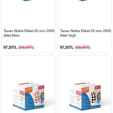
HIZLI
HIZLI
Tanex Nokta Etiket 25 mm 2500
Tanex Nokta Etiket 25 mm 2500
GÖNDERİ
GÖNDERİ
Adet Mavi
Adet Yeşil
97,20TL
108,00TL
97,20TL
108,00TL