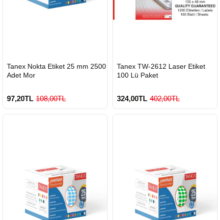
HIZLI
HIZLI
Tanex Nokta Etiket 25 mm 2500
Tanex TW-2612 Laser Etiket
GÖNDERİ
GÖNDERİ
Adet Mor
100 Lü Paket
97,20TL
108,00TL
324,00TL
402,00TL
900 TL Üzeri Kargo Ücretsiz