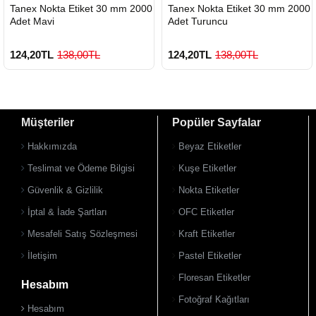
HIZLI
HIZLI
Tanex Nokta Etiket 30 mm 2000
Tanex Nokta Etiket 30 mm 2000
GÖNDERİ
GÖNDERİ
Adet Mavi
Adet Turuncu
124,20TL
138,00TL
124,20TL
138,00TL
Müşteriler
Popüler Sayfalar
Hakkımızda
Beyaz Etiketler
Teslimat ve Ödeme Bilgisi
Kuşe Etiketler
Güvenlik & Gizlilik
Nokta Etiketler
İptal & İade Şartları
OFC Etiketler
Mesafeli Satış Sözleşmesi
Kraft Etiketler
İletişim
Pastel Etiketler
Floresan Etiketler
Hesabım
Fotoğraf Kağıtları
Hesabım