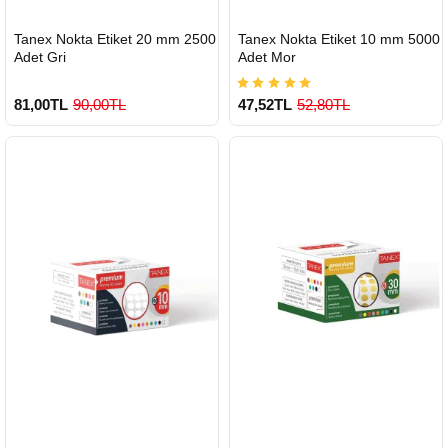
HIZLI
HIZLI
Tanex Nokta Etiket 20 mm 2500
Tanex Nokta Etiket 10 mm 5000
GÖNDERİ
GÖNDERİ
Adet Gri
Adet Mor
81,00TL
90,00TL
47,52TL
52,80TL