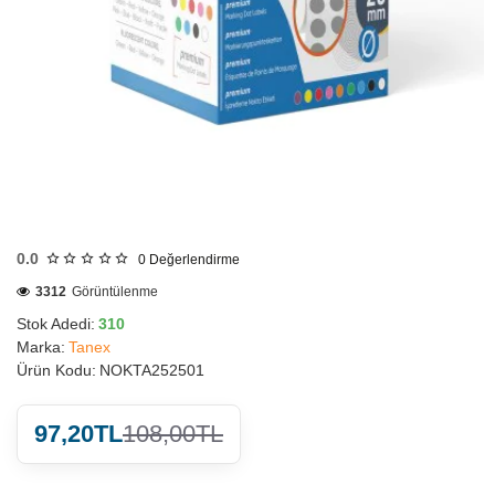
HIZLI
GÖNDERİ
0.0
0
Değerlendirme
3312
Görüntülenme
Stok Adedi:
310
Marka:
Tanex
Ürün Kodu:
NOKTA252501
97,20TL
108,00TL