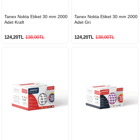
HIZLI
HIZLI
Tanex Nokta Etiket 30 mm 2000
Tanex Nokta Etiket 30 mm 2000
GÖNDERİ
GÖNDERİ
Adet Kraft
Adet Gri
124,20TL
138,00TL
124,20TL
138,00TL