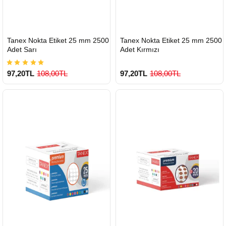
HIZLI
HIZLI
Tanex Nokta Etiket 25 mm 2500
Tanex Nokta Etiket 25 mm 2500
GÖNDERİ
GÖNDERİ
Adet Sarı
Adet Kırmızı
97,20TL
108,00TL
97,20TL
108,00TL