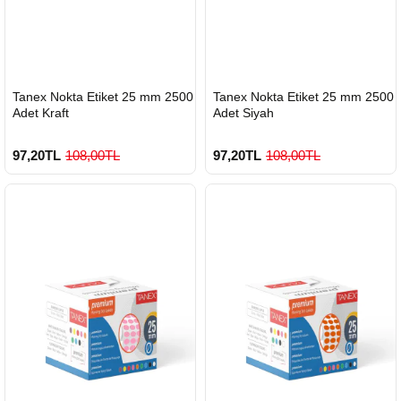
HIZLI
HIZLI
Tanex Nokta Etiket 25 mm 2500
Tanex Nokta Etiket 25 mm 2500
GÖNDERİ
GÖNDERİ
Adet Kraft
Adet Siyah
97,20TL
108,00TL
97,20TL
108,00TL