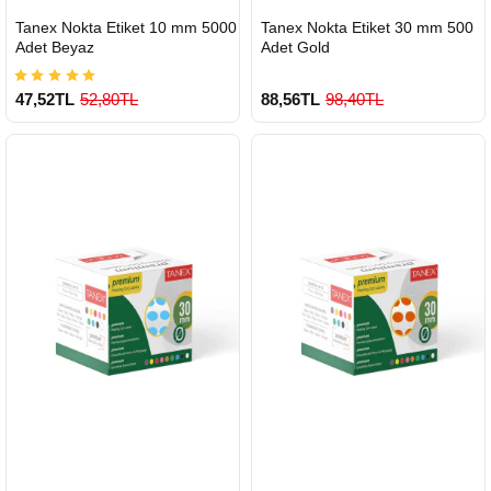
HIZLI
HIZLI
Tanex Nokta Etiket 10 mm 5000
Tanex Nokta Etiket 30 mm 500
GÖNDERİ
GÖNDERİ
Adet Beyaz
Adet Gold
47,52TL
52,80TL
88,56TL
98,40TL