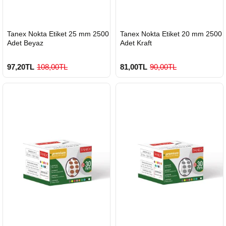
HIZLI
HIZLI
Tanex Nokta Etiket 25 mm 2500
Tanex Nokta Etiket 20 mm 2500
GÖNDERİ
GÖNDERİ
Adet Beyaz
Adet Kraft
97,20TL
108,00TL
81,00TL
90,00TL