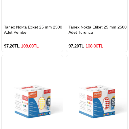
HIZLI
HIZLI
Tanex Nokta Etiket 25 mm 2500
Tanex Nokta Etiket 25 mm 2500
GÖNDERİ
GÖNDERİ
Adet Pembe
Adet Turuncu
97,20TL
108,00TL
97,20TL
108,00TL