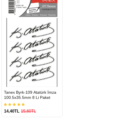
900 TL Üzeri Kargo Ücretsiz
HIZLI
Tanex Byrk-109 Atatürk İmza
GÖNDERİ
100.5x35.5mm 8 Li Paket
14,40TL
15,60TL