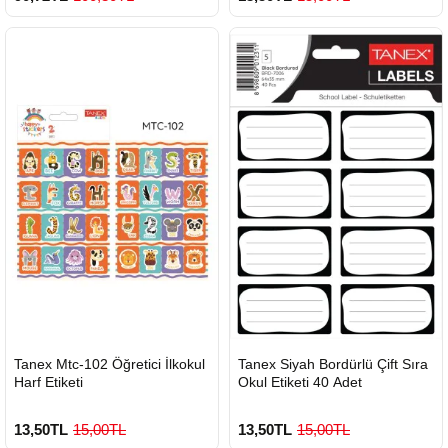
HIZLI
HIZLI
Tanex Mtc-102 Öğretici İlkokul
Tanex Siyah Bordürlü Çift Sıra
GÖNDERİ
GÖNDERİ
Harf Etiketi
Okul Etiketi 40 Adet
13,50TL
15,00TL
13,50TL
15,00TL