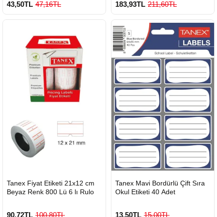
43,50TL
47,16TL
183,93TL
211,60TL
HIZLI
HIZLI
Tanex Fiyat Etiketi 21x12 cm
Tanex Mavi Bordürlü Çift Sıra
GÖNDERİ
GÖNDERİ
Beyaz Renk 800 Lü 6 lı Rulo
Okul Etiketi 40 Adet
90,72TL
100,80TL
13,50TL
15,00TL