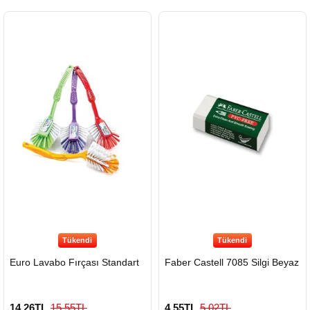
Tükendi
Tükendi
Euro Lavabo Fırçası Standart
Faber Castell 7085 Silgi Beyaz
14,26TL
15,55TL
4,55TL
5,02TL