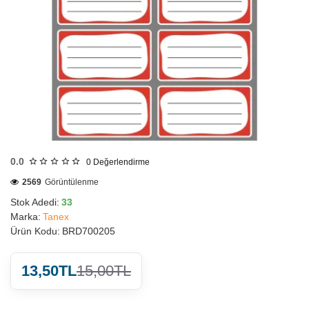
HIZLI
GÖNDERİ
0.0
0
Değerlendirme
2569
Görüntülenme
Stok Adedi:
33
Marka:
Tanex
Ürün Kodu:
BRD700205
13,50TL
15,00TL