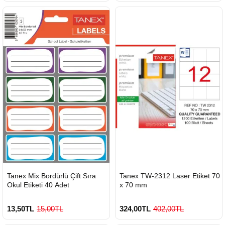
HIZLI
HIZLI
Tanex Mix Bordürlü Çift Sıra
Tanex TW-2312 Laser Etiket 70
GÖNDERİ
GÖNDERİ
Okul Etiketi 40 Adet
x 70 mm
13,50TL
15,00TL
324,00TL
402,00TL