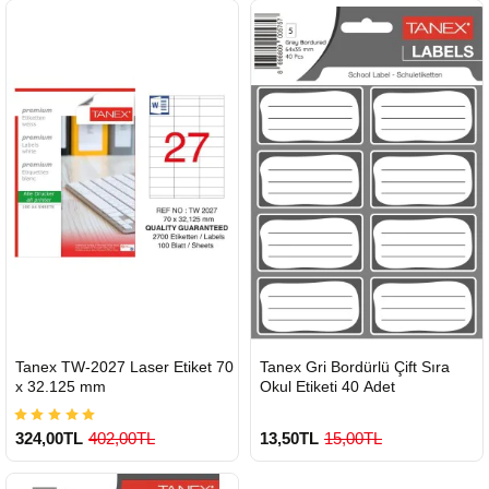
900 TL Üzeri Kargo Ücretsiz
HIZLI
HIZLI
Tanex TW-2027 Laser Etiket 70
Tanex Gri Bordürlü Çift Sıra
GÖNDERİ
GÖNDERİ
x 32.125 mm
Okul Etiketi 40 Adet
324,00TL
402,00TL
13,50TL
15,00TL