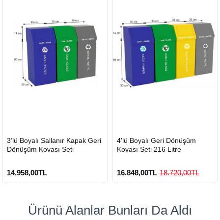
HIZLI
HIZLI
3’lü Boyalı Sallanır Kapak Geri
4'lü Boyalı Geri Dönüşüm
GÖNDERİ
GÖNDERİ
Dönüşüm Kovası Seti
Kovası Seti 216 Litre
14.958,00TL
16.848,00TL
18.720,00TL
Ürünü Alanlar Bunları Da Aldı