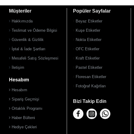
Müşteriler
Popüler Sayfalar
Hakkımızda
Beyaz Etiketler
Teslimat ve Ödeme Bilgisi
Kuşe Etiketler
Güvenlik & Gizlilik
Nokta Etiketler
Çok Satılan Ürün
İptal & İade Şartları
OFC Etiketler
Mesafeli Satış Sözleşmesi
Kraft Etiketler
İletişim
Pastel Etiketler
Floresan Etiketler
Hesabım
Fotoğraf Kağıtları
Hesabım
Sipariş Geçmişi
Bizi Takip Edin
Ortaklık Programı
Haber Bülteni
Hediye Çekleri