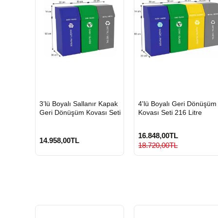
HIZLI
HIZLI
3’lü Boyalı Sallanır Kapak
4'lü Boyalı Geri Dönüşüm
GÖNDERİ
GÖNDERİ
Geri Dönüşüm Kovası Seti
Kovası Seti 216 Litre
16.848,00TL
14.958,00TL
18.720,00TL