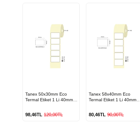
HIZLI
HIZLI
Tanex 50x30mm Eco
Tanex 58x40mm Eco
GÖNDERİ
GÖNDERİ
Termal Etiket 1 Li 40mm
Termal Etiket 1 Li 40mm
Çap 1000 Li
Çap 500 Lü
98,46TL
120,00TL
80,46TL
90,00TL