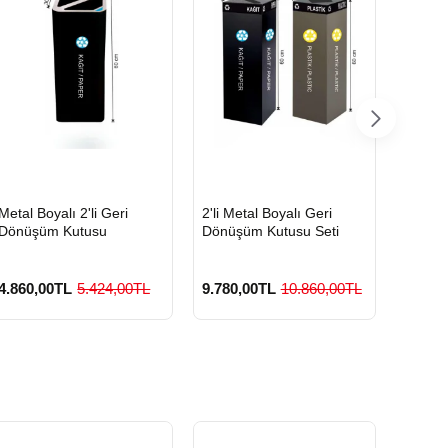
HIZLI
HIZLI
HIZLI
Metal Boyalı 2'li Geri
2'li Metal Boyalı Geri
Boyalı
GÖNDERİ
GÖNDERİ
GÖND
Dönüşüm Kutusu
Dönüşüm Kutusu Seti
Geri D
4.860,00TL
5.424,00TL
9.780,00TL
10.860,00TL
3.420