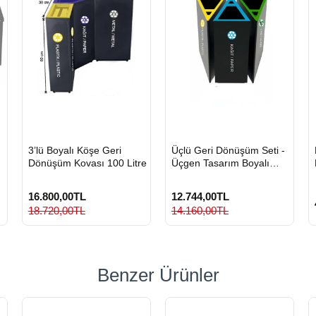
HIZLI
HIZLI
3’lü Boyalı Köşe Geri
Üçlü Geri Dönüşüm Seti -
GÖNDERİ
GÖNDERİ
Dönüşüm Kovası 100 Litre
Üçgen Tasarım Boyalı
Metal Sıfır Atık Kovası
16.800,00TL
12.744,00TL
18.720,00TL
14.160,00TL
Benzer Ürünler