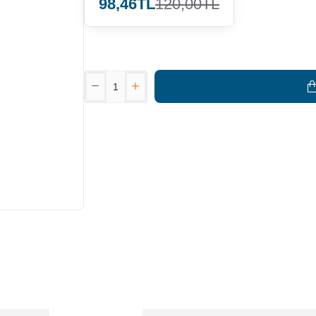
98,46TL
120,00TL