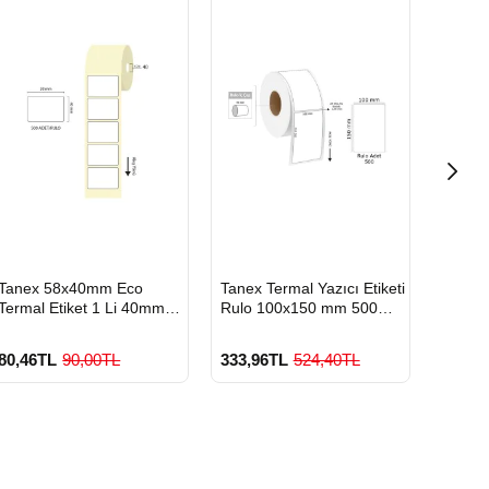
HIZLI
HIZLI
HIZLI
Tanex 58x40mm Eco
Tanex Termal Yazıcı Etiketi
Tanex
GÖNDERİ
GÖNDERİ
GÖND
Termal Etiket 1 Li 40mm
Rulo 100x150 mm 500
Termal
Çap 500 Lü
Adet
Çap 6
80,46TL
90,00TL
333,96TL
524,40TL
90,78