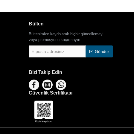
Bülten
Bültenimize kaydolarak hiçbir güncellemeyi
veya promosyonu kaçırmayın.
E-
Gönder
posta
adresiniz
Bizi Takip Edin
Güvenlik Sertifikası