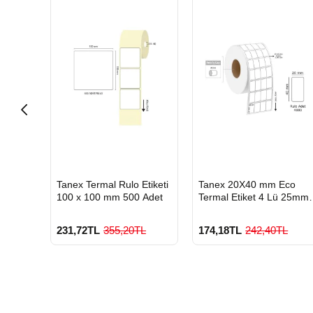
HIZLI
HIZLI
co
Tanex Termal Rulo Etiketi
Tanex 20X40 mm Eco
GÖNDERİ
GÖNDERİ
 40mm
100 x 100 mm 500 Adet
Termal Etiket 4 Lü 25mm
Çap 4000'Li
L
231,72TL
355,20TL
174,18TL
242,40TL