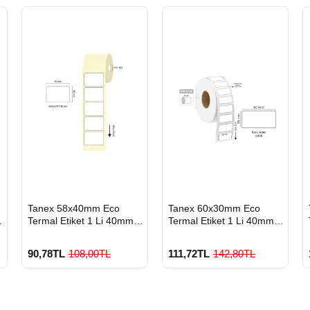
HIZLI
HIZLI
Tanex 58x40mm Eco
Tanex 60x30mm Eco
GÖNDERİ
GÖNDERİ
Termal Etiket 1 Li 40mm
Termal Etiket 1 Li 40mm
Çap 600 Lü
Çap 1000 Li
90,78TL
108,00TL
111,72TL
142,80TL