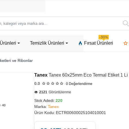
ori
-30%
Ürünleri
Temizlik Ürünleri
Fırsat Ürünleri
a
ketleri ve Ribonlar
Tanex
Tanex 60x25mm Eco Termal Etiket 1 L
0.0
0
Değerlendirme
2121
Görüntülenme
Stok Adedi:
220
Marka:
Tanex
Ürün Kodu:
ECTR00600025104010001