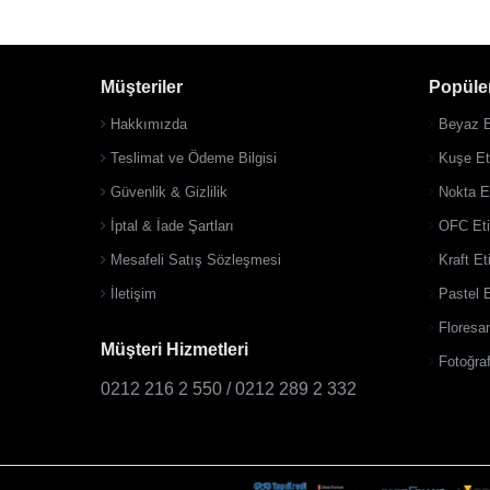
Müşteriler
Popüler
Hakkımızda
Beyaz E
Teslimat ve Ödeme Bilgisi
Kuşe Eti
Güvenlik & Gizlilik
Nokta Et
İptal & İade Şartları
OFC Eti
Mesafeli Satış Sözleşmesi
Kraft Et
İletişim
Pastel E
Floresan
Müşteri Hizmetleri
Fotoğraf
0212 216 2 550 / 0212 289 2 332