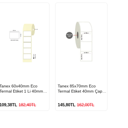
HIZLI
HIZLI
Tanex 60x40mm Eco
Tanex 85x70mm Eco
GÖNDERİ
GÖNDERİ
Termal Etiket 1 Li 40mm
Termal Etiket 40mm Çap
Çap 1000 Li
1000 Li
109,38TL
182,40TL
145,80TL
162,00TL