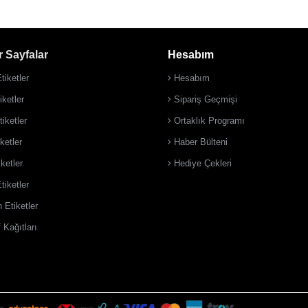
 Sayfalar
Hesabım
tiketler
Hesabım
ketler
Sipariş Geçmişi
iketler
Ortaklık Programı
ketler
Haber Bülteni
iketler
Hediye Çekleri
tiketler
 Etiketler
 Kağıtları