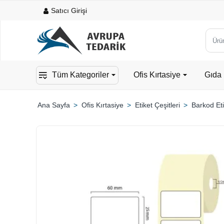
Satıcı Girişi
Ürün,
kateg
veya
Tüm Kategoriler
Ofis Kırtasiye
Gıda 
mark
ara...
Ofis Kırtasiye
Etiket Çeşitleri
Barkod Eti
home