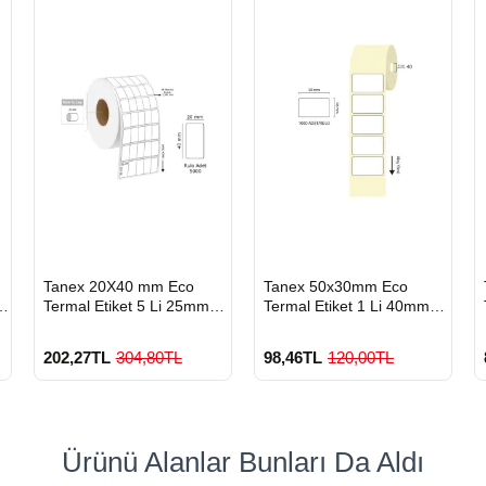
HIZLI
HIZLI
Tanex 20X40 mm Eco
Tanex 50x30mm Eco
GÖNDERİ
GÖNDERİ
Termal Etiket 5 Li 25mm
Termal Etiket 1 Li 40mm
Çap 5000'Li
Çap 1000 Li
202,27TL
304,80TL
98,46TL
120,00TL
Ürünü Alanlar Bunları Da Aldı