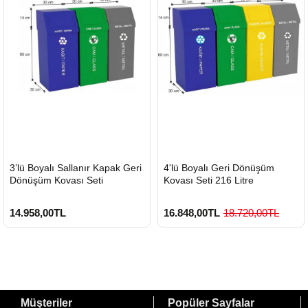
HIZLI
HIZLI
3’lü Boyalı Sallanır Kapak Geri
4'lü Boyalı Geri Dönüşüm
GÖNDERİ
GÖNDERİ
Dönüşüm Kovası Seti
Kovası Seti 216 Litre
14.958,00TL
16.848,00TL
18.720,00TL
Müşteriler
Popüler Sayfalar