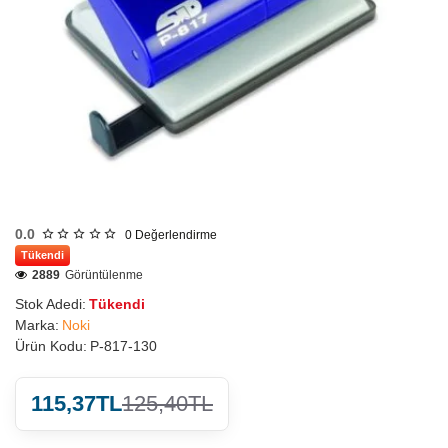
0.0
0
Değerlendirme
Tükendi
2889
Görüntülenme
Stok Adedi:
Tükendi
Marka:
Noki
Ürün Kodu:
P-817-130
115,37TL
125,40TL