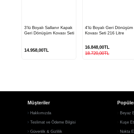
HIZLI
HIZLI
3’lü Boyalı Sallanır Kapak
4'lü Boyalı Geri Dönüşüm
GÖNDERİ
GÖNDERİ
Geri Dönüşüm Kovası Seti
Kovası Seti 216 Litre
16.848,00TL
14.958,00TL
18.720,00TL
Müşteriler
Popüler
Hakkımızda
Beyaz E
Teslimat ve Ödeme Bilgisi
Kuşe Eti
Güvenlik & Gizlilik
Nokta Et