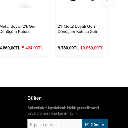
HIZLI
HIZLI
HIZLI
Metal Boyalı 2'li Geri
2'li Metal Boyalı Geri
Boyalı
GÖNDERİ
GÖNDERİ
GÖND
Dönüşüm Kutusu
Dönüşüm Kutusu Seti
Geri D
4.860,00TL
5.424,00TL
9.780,00TL
10.860,00TL
3.420
Bülten
Bültenimize kaydolarak hiçbir güncellemeyi
veya promosyonu kaçırmayın.
E-
Gönder
posta