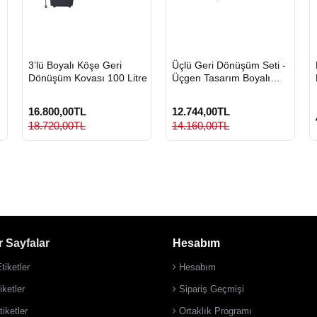
HIZLI
HIZLI
3’lü Boyalı Köşe Geri
Üçlü Geri Dönüşüm Seti -
GÖNDERİ
GÖNDERİ
Dönüşüm Kovası 100 Litre
Üçgen Tasarım Boyalı
Metal Sıfır Atık Kovası
16.800,00TL
12.744,00TL
18.720,00TL
14.160,00TL
 Sayfalar
Hesabım
tiketler
Hesabım
ketler
Sipariş Geçmişi
iketler
Ortaklık Programı