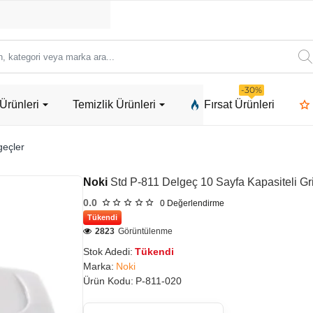
ori
-30%
Ürünleri
Temizlik Ürünleri
Fırsat Ürünleri
a
geçler
Noki
Std P-811 Delgeç 10 Sayfa Kapasiteli Gr
0.0
0
Değerlendirme
Tükendi
2823
Görüntülenme
Stok Adedi:
Tükendi
Marka:
Noki
Ürün Kodu:
P-811-020