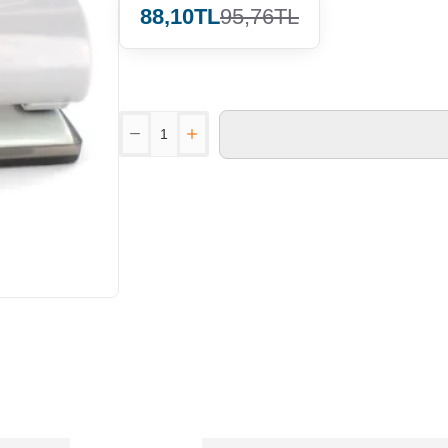
88,10TL
95,76TL