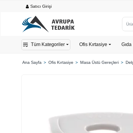
Satıcı Girişi
Ürün,
kateg
veya
Tüm Kategoriler
Ofis Kırtasiye
Gıda 
mark
ara...
Ofis Kırtasiye
Masa Üstü Gereçleri
Del
home