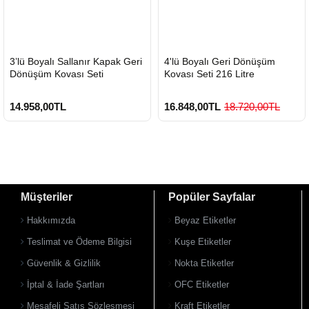
HIZLI
HIZLI
3’lü Boyalı Sallanır Kapak Geri
4'lü Boyalı Geri Dönüşüm
GÖNDERİ
GÖNDERİ
Dönüşüm Kovası Seti
Kovası Seti 216 Litre
14.958,00TL
16.848,00TL
18.720,00TL
Müşteriler
Popüler Sayfalar
Hakkımızda
Beyaz Etiketler
Teslimat ve Ödeme Bilgisi
Kuşe Etiketler
Güvenlik & Gizlilik
Nokta Etiketler
İptal & İade Şartları
OFC Etiketler
Mesafeli Satış Sözleşmesi
Kraft Etiketler