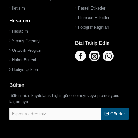
İletişim
Pastel Etiketler
Floresan Etiketler
Hesabım
Fotoğraf Kağıtları
Hesabım
Sipariş Geçmişi
Bizi Takip Edin
Ortaklık Programı
Haber Bülteni
Hediye Çekleri
Bülten
Bültenimize kaydolarak hiçbir güncellemeyi veya promosyonu
kaçırmayın.
E-
Gönder
posta
adresiniz