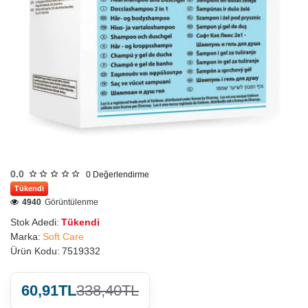
0.0
0
Değerlendirme
Tükendi
4940
Görüntülenme
Stok Adedi:
Tükendi
Marka:
Soft Care
Ürün Kodu:
7519332
60,91TL
338,40TL