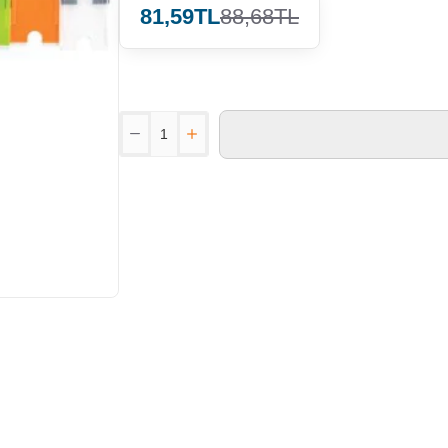
81,59TL
88,68TL