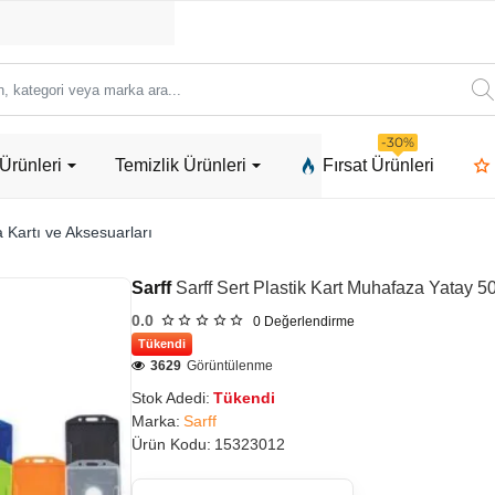
ori
-30%
Ürünleri
Temizlik Ürünleri
Fırsat Ürünleri
a
 Kartı ve Aksesuarları
Sarff
Sarff Sert Plastik Kart Muhafaza Yatay 50
0.0
0
Değerlendirme
Tükendi
3629
Görüntülenme
Stok Adedi:
Tükendi
Marka:
Sarff
Ürün Kodu:
15323012