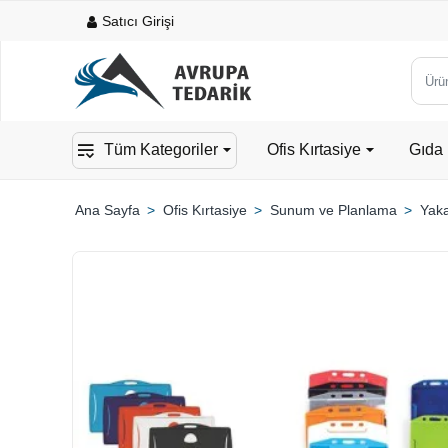
Satıcı Girişi
Ürün,
kateg
veya
Tüm Kategoriler
Ofis Kırtasiye
Gıda 
mark
ara...
Ofis Kırtasiye
Sunum ve Planlama
Yaka
home