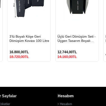
HIZLI
HIZLI
3’lü Boyalı Köşe Geri
Üçlü Geri Dönüşüm Seti -
GÖNDERİ
GÖNDERİ
Dönüşüm Kovası 100 Litre
Üçgen Tasarım Boyalı
Metal Sıfır Atık Kovası
16.800,00TL
12.744,00TL
18.720,00TL
14.160,00TL
 Sayfalar
Hesabım
tiketler
Hesabım