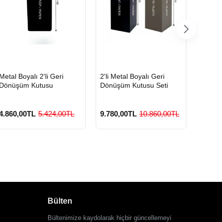
HIZLI
HIZLI
HIZLI
Metal Boyalı 2'li Geri
2'li Metal Boyalı Geri
Boyalı
GÖNDERİ
GÖNDERİ
GÖND
Dönüşüm Kutusu
Dönüşüm Kutusu Seti
Geri D
4.860,00TL
5.424,00TL
9.780,00TL
10.860,00TL
3.420
Bülten
Bültenimize kaydolarak hiçbir güncellemeyi