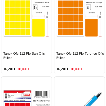
900 TL Üzeri Kargo Ücretsiz
HIZLI
HIZLI
Tanex Ofc-112 Flo Sarı Ofis
Tanex Ofc-112 Flo Turuncu Ofis
GÖNDERİ
GÖNDERİ
Etiketi
Etiketi
16,20TL
18,00TL
16,20TL
18,00TL