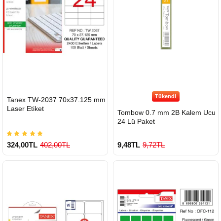
Tükendi
HIZLI
Tanex TW-2037 70x37.125 mm
GÖNDERİ
Laser Etiket
Tombow 0.7 mm 2B Kalem Ucu
24 Lü Paket
324,00TL
402,00TL
9,48TL
9,72TL