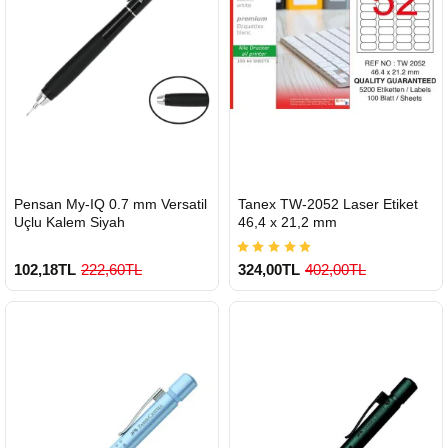
HIZLI
HIZLI
Pensan My-IQ 0.7 mm Versatil
Tanex TW-2052 Laser Etiket
GÖNDERİ
GÖNDERİ
Uçlu Kalem Siyah
46,4 x 21,2 mm
102,18TL
222,60TL
324,00TL
402,00TL