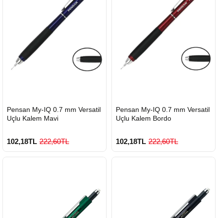
HIZLI
HIZLI
Pensan My-IQ 0.7 mm Versatil
Pensan My-IQ 0.7 mm Versatil
GÖNDERİ
GÖNDERİ
Uçlu Kalem Mavi
Uçlu Kalem Bordo
102,18TL
222,60TL
102,18TL
222,60TL