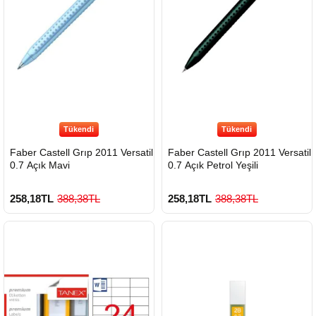
900 TL Üzeri Kargo Ücretsiz
Çok Satılan Ürün
Tükendi
Tükendi
Faber Castell Grıp 2011 Versatil
Faber Castell Grıp 2011 Versatil
0.7 Açık Mavi
0.7 Açık Petrol Yeşili
258,18TL
388,38TL
258,18TL
388,38TL