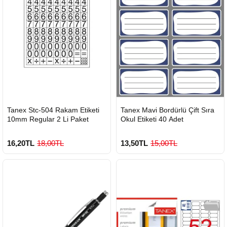
HIZLI
HIZLI
Tanex Stc-504 Rakam Etiketi
Tanex Mavi Bordürlü Çift Sıra
GÖNDERİ
GÖNDERİ
10mm Regular 2 Li Paket
Okul Etiketi 40 Adet
16,20TL
18,00TL
13,50TL
15,00TL