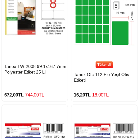
900 TL Üzeri Kargo Ücretsiz
Tükendi
HIZLI
Tanex TW-2008 99.1x167.7mm
GÖNDERİ
Polyester Etiket 25 Li
Tanex Ofc-112 Flo Yeşil Ofis
Etiketi
672,00TL
744,00TL
16,20TL
18,00TL