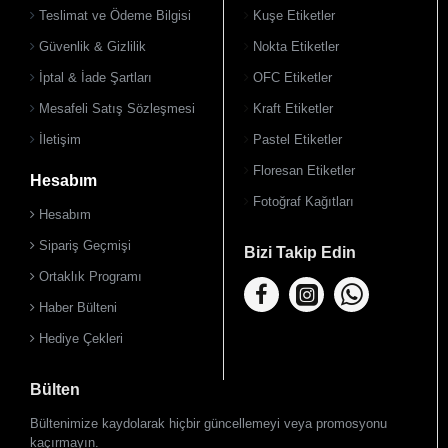
Teslimat ve Ödeme Bilgisi
Kuşe Etiketler
Güvenlik & Gizlilik
Nokta Etiketler
İptal & İade Şartları
OFC Etiketler
Mesafeli Satış Sözleşmesi
Kraft Etiketler
İletişim
Pastel Etiketler
Floresan Etiketler
Hesabım
Fotoğraf Kağıtları
Hesabım
Sipariş Geçmişi
Bizi Takip Edin
Ortaklık Programı
Haber Bülteni
Hediye Çekleri
Bülten
Bültenimize kaydolarak hiçbir güncellemeyi veya promosyonu
kaçırmayın.