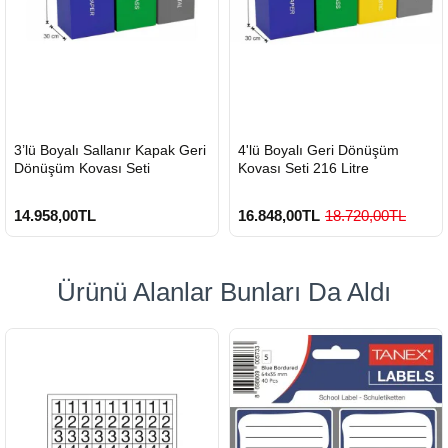
HIZLI
HIZLI
3’lü Boyalı Sallanır Kapak Geri
4'lü Boyalı Geri Dönüşüm
GÖNDERİ
GÖNDERİ
Dönüşüm Kovası Seti
Kovası Seti 216 Litre
14.958,00TL
16.848,00TL
18.720,00TL
Ürünü Alanlar Bunları Da Aldı