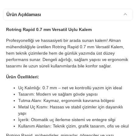
Ürün Açıklaması
Rotring Rapid 0.7 mm Versatil Uçlu Kalem
Profesyonelliği ve hassasiyeti bir arada sunan kalem!
Alman
mühendisliğiyle üretilen Rotring Rapid 0.7 mm Versatil Kalem,
hem teknik çizimlerde hem de günlük yazımda üst düzey
performans sunar. Dengeli ağırlığı, sağlam yapısı ve ergonomik
tasarımı ile uzun süreli kullanımlarda bile konfor sağlar.
Ürün Özellikleri:
Uç Kalınlığı: 0.7 mm – net ve kontrollü yazım için ideal
Tasarım: Modern ve sağlam gövde yapısı
Tutma Alanı: Kaymaz, ergonomik kavrama bölgesi
Metal Uç Kısmı: Hassas ve stabil çizimler için dayanıklı
yapı
İçerik: Otomatik uç ilerleme sistemi ve entegre silgi
Kullanım Alanları: Teknik çizim, grafik tasarım, ofis ve okul
Rotring Rapid, mühendisler, mimarlar, öğrenciler ve yazı