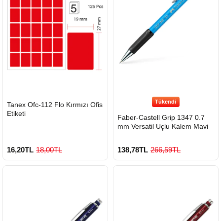
Tükendi
HIZLI
Tanex Ofc-112 Flo Kırmızı Ofis
GÖNDERİ
Etiketi
Faber-Castell Grip 1347 0.7
mm Versatil Uçlu Kalem Mavi
16,20TL
18,00TL
138,78TL
266,59TL