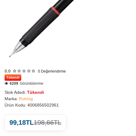
0.0
0
Değerlendirme
Tükendi
6209
Görüntülenme
Stok Adedi:
Tükendi
Marka:
Rotring
Ürün Kodu:
4006856502961
99,18TL
198,66TL