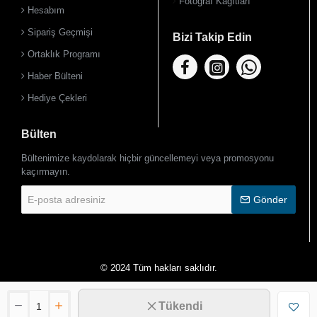
Fotoğraf Kağıtları
Hesabım
Sipariş Geçmişi
Bizi Takip Edin
Ortaklık Programı
Haber Bülteni
Hediye Çekleri
Bülten
Bültenimize kaydolarak hiçbir güncellemeyi veya promosyonu
kaçırmayın.
E-
Gönder
posta
adresiniz
© 2024 Tüm hakları saklıdır.
Tükendi