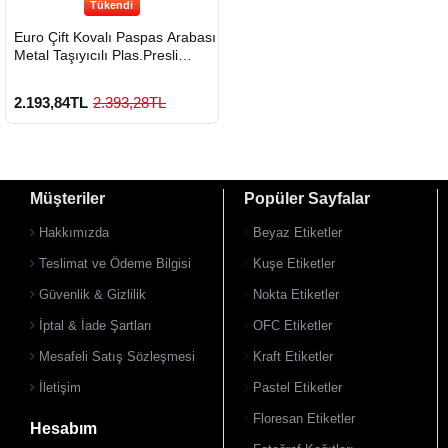
Tükendi
Euro Çift Kovalı Paspas Arabası
Metal Taşıyıcılı Plas.Presli
Sepetli
2.193,84TL
2.393,28TL
Müşteriler
Popüler Sayfalar
Hakkımızda
Beyaz Etiketler
Teslimat ve Ödeme Bilgisi
Kuşe Etiketler
Güvenlik & Gizlilik
Nokta Etiketler
İptal & İade Şartları
OFC Etiketler
Mesafeli Satış Sözleşmesi
Kraft Etiketler
İletişim
Pastel Etiketler
Floresan Etiketler
Hesabım