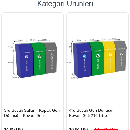
Kategori Ürünleri
HIZLI
HIZLI
3’lü Boyalı Sallanır Kapak Geri
4'lü Boyalı Geri Dönüşüm
GÖNDERİ
GÖNDERİ
Dönüşüm Kovası Seti
Kovası Seti 216 Litre
14.958,00TL
16.848,00TL
18.720,00TL