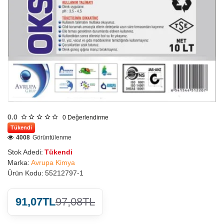
0.0
0
Değerlendirme
Tükendi
4008
Görüntülenme
Stok Adedi:
Tükendi
Marka:
Avrupa Kimya
Ürün Kodu:
55212797-1
91,07TL
97,08TL