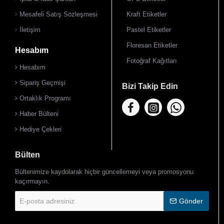
Mesafeli Satış Sözleşmesi
Kraft Etiketler
İletişim
Pastel Etiketler
Floresan Etiketler
Hesabım
Fotoğraf Kağıtları
Hesabım
Sipariş Geçmişi
Bizi Takip Edin
Ortaklık Programı
Haber Bülteni
Hediye Çekleri
Bülten
Bültenimize kaydolarak hiçbir güncellemeyi veya promosyonu
kaçırmayın.
E-
Gönder
posta
adresiniz