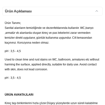
Ürün Açıklaması
Ürün Tanımı;
Sanital alanların temizliğinde ve dezenfektanında kullanılır. WC,banyo
,armatür vb alanlarda oluşan kireç ve pas lekelerini zarar vermeden
temizler direkt uygulanır, günlük kullanıma uygundur. Cilt temasından
kaçınınız. Korozyona neden olmaz.
pH : 3,5 - 4,5
Used to clean lime and rust stains on WC, bathroom, armatures etc without
harming the surface, applied directly, suitable for daily use. Avoid contact
with skin, does not lead corrosion.
pH : 3,5 - 4,5
ÜRÜN AVANTAJLARI
Kireç taşı birikimlerini hızla çözer.Düşey yüzeylerde uzun süreli kalabilme