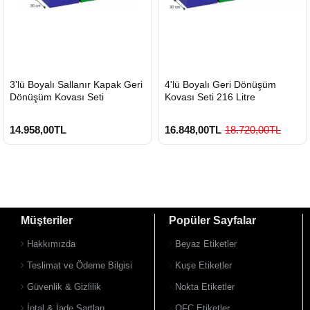
HIZLI
HIZLI
3’lü Boyalı Sallanır Kapak Geri
4'lü Boyalı Geri Dönüşüm
GÖNDERİ
GÖNDERİ
Dönüşüm Kovası Seti
Kovası Seti 216 Litre
14.958,00TL
16.848,00TL
18.720,00TL
Müşteriler
Popüler Sayfalar
Hakkımızda
Beyaz Etiketler
Teslimat ve Ödeme Bilgisi
Kuşe Etiketler
Güvenlik & Gizlilik
Nokta Etiketler
İptal & İade Şartları
OFC Etiketler