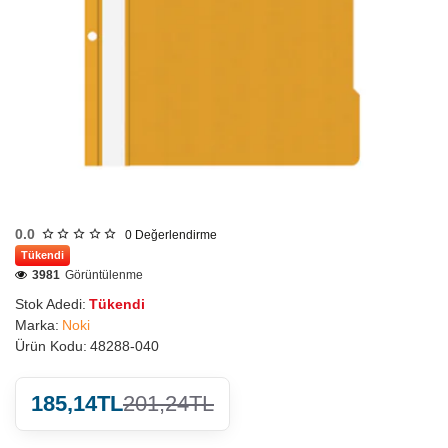
0.0
0
Değerlendirme
Tükendi
3981
Görüntülenme
Stok Adedi:
Tükendi
Marka:
Noki
Ürün Kodu:
48288-040
185,14TL
201,24TL