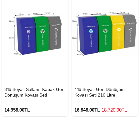
HIZLI
HIZLI
3’lü Boyalı Sallanır Kapak Geri
4'lü Boyalı Geri Dönüşüm
GÖNDERİ
GÖNDERİ
Dönüşüm Kovası Seti
Kovası Seti 216 Litre
14.958,00TL
16.848,00TL
18.720,00TL