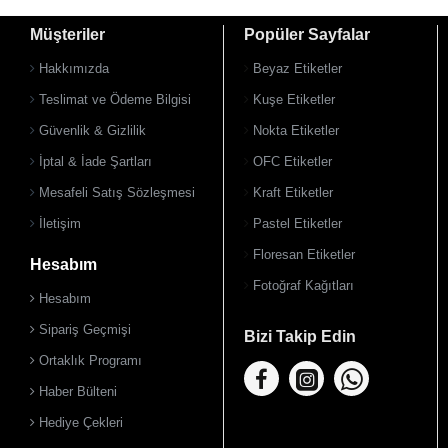
Müşteriler
Popüler Sayfalar
Hakkımızda
Beyaz Etiketler
Teslimat ve Ödeme Bilgisi
Kuşe Etiketler
Güvenlik & Gizlilik
Nokta Etiketler
İptal & İade Şartları
OFC Etiketler
Mesafeli Satış Sözleşmesi
Kraft Etiketler
İletişim
Pastel Etiketler
Floresan Etiketler
Hesabım
Fotoğraf Kağıtları
Hesabım
Sipariş Geçmişi
Bizi Takip Edin
Ortaklık Programı
Haber Bülteni
Hediye Çekleri