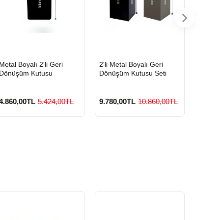
HIZLI
HIZLI
HIZLI
Metal Boyalı 2'li Geri
2'li Metal Boyalı Geri
Boyalı
GÖNDERİ
GÖNDERİ
GÖND
Dönüşüm Kutusu
Dönüşüm Kutusu Seti
Geri D
4.860,00TL
5.424,00TL
9.780,00TL
10.860,00TL
3.420