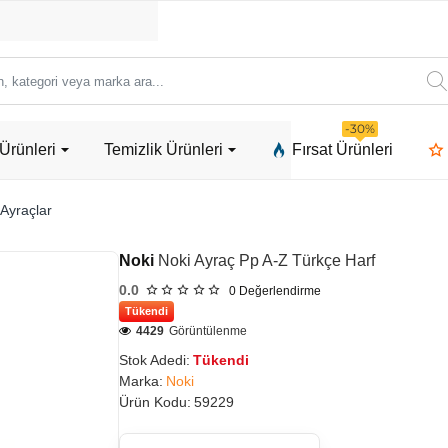
ori
-30%
Ürünleri
Temizlik Ürünleri
Fırsat Ürünleri
a
Ayraçlar
Noki
Noki Ayraç Pp A-Z Türkçe Harf
0.0
0
Değerlendirme
Tükendi
4429
Görüntülenme
Stok Adedi:
Tükendi
Marka:
Noki
Ürün Kodu:
59229