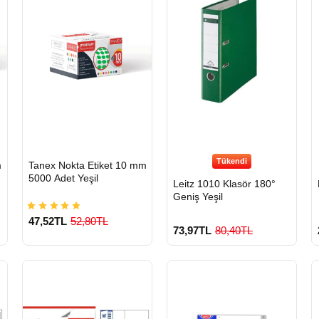
Tükendi
HIZLI
m
Tanex Nokta Etiket 10 mm
GÖNDERİ
5000 Adet Yeşil
Leitz 1010 Klasör 180°
Geniş Yeşil
47,52TL
52,80TL
73,97TL
80,40TL