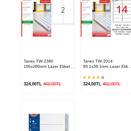
HIZLI
HIZLI
Tanex TW-2380
Tanex TW-2014
GÖNDERİ
GÖNDERİ
105x280mm Lazer Etiket
99.1x38.1mm Laser Etike
100 Lü Paket
1400 Adet
324,00TL
402,00TL
324,00TL
402,00TL
900 TL Üzeri Kargo
900 TL Üzeri Kargo
Ücretsiz
Ücretsiz