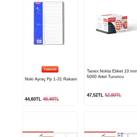
Tükendi
HIZLI
Tanex Nokta Etiket 10 m
GÖNDERİ
5000 Adet Turuncu
Noki Ayraç Pp 1-31 Rakam
47,52TL
52,80TL
44,60TL
48,48TL