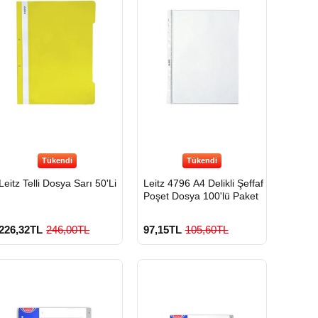
Tükendi
Tükendi
Leitz Telli Dosya Sarı 50'Li
Leitz 4796 A4 Delikli Şeffaf
Poşet Dosya 100'lü Paket
226,32TL
246,00TL
97,15TL
105,60TL