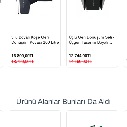
HIZLI
HIZLI
3’lü Boyalı Köşe Geri
Üçlü Geri Dönüşüm Seti -
GÖNDERİ
GÖNDERİ
Dönüşüm Kovası 100 Litre
Üçgen Tasarım Boyalı
Metal Sıfır Atık Kovası
16.800,00TL
12.744,00TL
18.720,00TL
14.160,00TL
Ürünü Alanlar Bunları Da Aldı