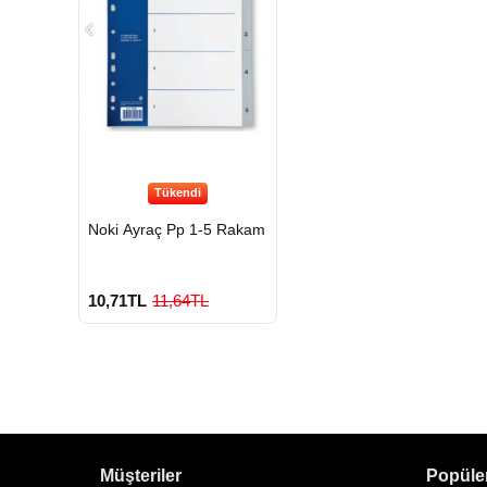
Tükendi
Noki Ayraç Pp 1-5 Rakam
10,71TL
11,64TL
Müşteriler
Popüler