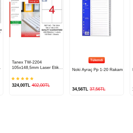
Tükendi
HIZLI
Tanex TW-2204
GÖNDERİ
t
105x148,5mm Laser Etiket
Noki Ayraç Pp 1-20 Rakam
100 Lü
324,00TL
402,00TL
34,56TL
37,56TL
900 TL Üzeri Kargo
Ücretsiz