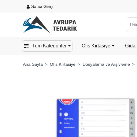
Satıcı Girişi
Ürün,
kateg
veya
Tüm Kategoriler
Ofis Kırtasiye
Gıda 
mark
ara...
Ofis Kırtasiye
Dosyalama ve Arşivleme
home