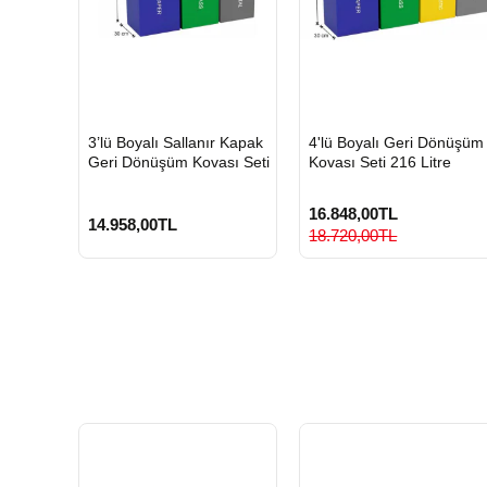
HIZLI
HIZLI
3’lü Boyalı Sallanır Kapak
4'lü Boyalı Geri Dönüşüm
GÖNDERİ
GÖNDERİ
Geri Dönüşüm Kovası Seti
Kovası Seti 216 Litre
16.848,00TL
14.958,00TL
18.720,00TL