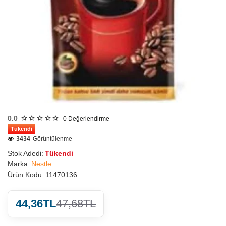
0.0
0
Değerlendirme
Tükendi
3434
Görüntülenme
Stok Adedi:
Tükendi
Marka:
Nestle
Ürün Kodu:
11470136
44,36TL
47,68TL