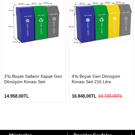
HIZLI
HIZLI
3’lü Boyalı Sallanır Kapak Geri
4'lü Boyalı Geri Dönüşüm
GÖNDERİ
GÖNDERİ
Dönüşüm Kovası Seti
Kovası Seti 216 Litre
14.958,00TL
16.848,00TL
18.720,00TL