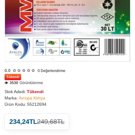
0.0
0
Değerlendirme
Tükendi
3530
Görüntülenme
Stok Adedi:
Tükendi
Marka:
Avrupa Kimya
Ürün Kodu:
55212694
234,24TL
249,68TL