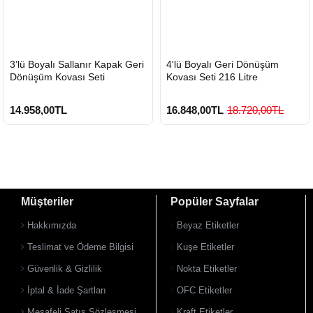
HIZLI
HIZLI
3’lü Boyalı Sallanır Kapak Geri
4'lü Boyalı Geri Dönüşüm
GÖNDERİ
GÖNDERİ
Dönüşüm Kovası Seti
Kovası Seti 216 Litre
14.958,00TL
16.848,00TL
18.720,00TL
Müşteriler
Popüler Sayfalar
Hakkımızda
Beyaz Etiketler
Teslimat ve Ödeme Bilgisi
Kuşe Etiketler
Güvenlik & Gizlilik
Nokta Etiketler
İptal & İade Şartları
OFC Etiketler
Mesafeli Satış Sözleşmesi
Kraft Etiketler