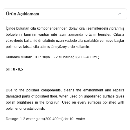
Ürün Açıklaması
İçinde bulunan cila komponentlerinden dolayı cilalı zeminlerdeki yıpranmış
bölgelerin tamirini yaptığı gibi aynı zamanda ortamı temizler. Cilasız
yüzeylerde kullanıldığı takdirde uzun vadede cila parlaklığı vermeye başlar
polimer ve kristal cila atılmış tüm yüzeylerde kullanılır.
Kullanım Miktarı: 10 Lt. suya 1 - 2 su bardağı (200 - 400 ml.)
pH : 8 - 8,5
Due to the polisher components, cleans the environment and repairs
damaged parts of polished floor. When used on unpolished surface gives
polish brightness in the long run. Used on every surfaces polished with
polymer or crystal polish.
Dosage: 1-2 water glass(200-400ml) for 10L water