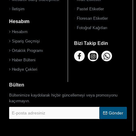
İletişim
Pastel Etiketler
Floresan Etiketler
Hesabım
Fotoğraf Kağıtları
Hesabım
Sipariş Geçmişi
Bizi Takip Edin
Ortaklık Programı
Haber Bülteni
Hediye Çekleri
Bülten
Bültenimize kaydolarak hiçbir güncellemeyi veya promosyonu
kaçırmayın.
E-
Gönder
posta
adresiniz