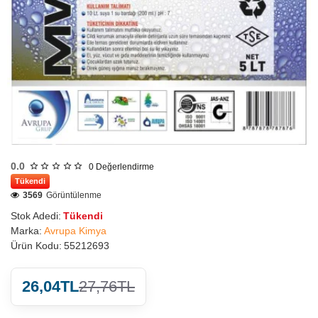
0.0
0
Değerlendirme
Tükendi
3569
Görüntülenme
Stok Adedi:
Tükendi
Marka:
Avrupa Kimya
Ürün Kodu:
55212693
26,04TL
27,76TL