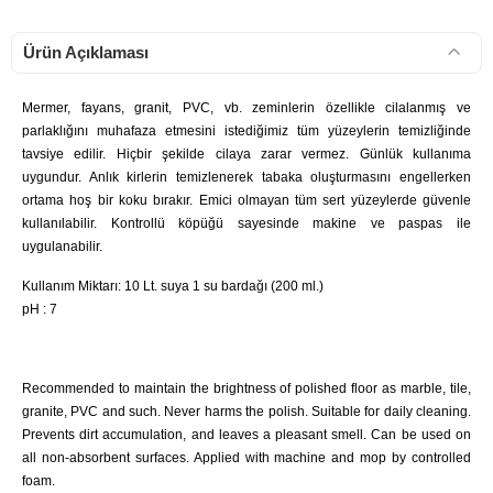
Ürün Açıklaması
Mermer, fayans, granit, PVC, vb. zeminlerin özellikle cilalanmış ve
parlaklığını muhafaza etmesini istediğimiz tüm yüzeylerin temizliğinde
tavsiye edilir. Hiçbir şekilde cilaya zarar vermez. Günlük kullanıma
uygundur. Anlık kirlerin temizlenerek tabaka oluşturmasını engellerken
ortama hoş bir koku bırakır. Emici olmayan tüm sert yüzeylerde güvenle
kullanılabilir. Kontrollü köpüğü sayesinde makine ve paspas ile
uygulanabilir.
Kullanım Miktarı: 10 Lt. suya 1 su bardağı (200 ml.)
pH : 7
Recommended to maintain the brightness of polished floor as marble, tile,
granite, PVC and such. Never harms the polish. Suitable for daily cleaning.
Prevents dirt accumulation, and leaves a pleasant smell. Can be used on
all non-absorbent surfaces. Applied with machine and mop by controlled
foam.