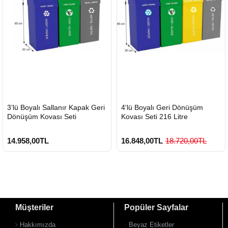
HIZLI
HIZLI
3’lü Boyalı Sallanır Kapak Geri
4'lü Boyalı Geri Dönüşüm
GÖNDERİ
GÖNDERİ
Dönüşüm Kovası Seti
Kovası Seti 216 Litre
14.958,00TL
16.848,00TL
18.720,00TL
Müşteriler
Popüler Sayfalar
Hakkımızda
Beyaz Etiketler