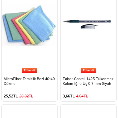
Tükendi
Tükendi
MicroFiber Temizlik Bezi 40*40
Faber-Castell 1425 Tükenmez
Dökme
Kalem İğne Uç 0.7 mm Siyah
25,52TL
28,82TL
3,66TL
4,04TL