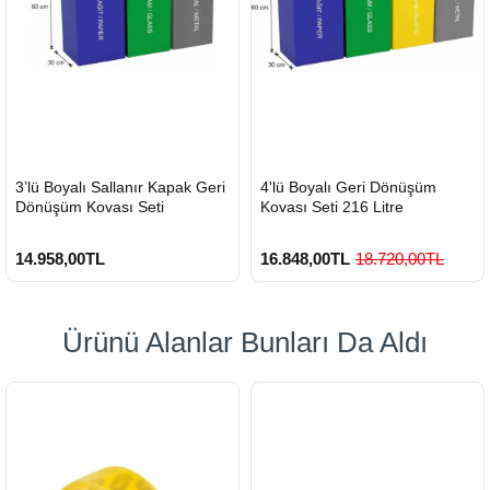
HIZLI
HIZLI
3’lü Boyalı Sallanır Kapak Geri
4'lü Boyalı Geri Dönüşüm
GÖNDERİ
GÖNDERİ
Dönüşüm Kovası Seti
Kovası Seti 216 Litre
14.958,00TL
16.848,00TL
18.720,00TL
Ürünü Alanlar Bunları Da Aldı