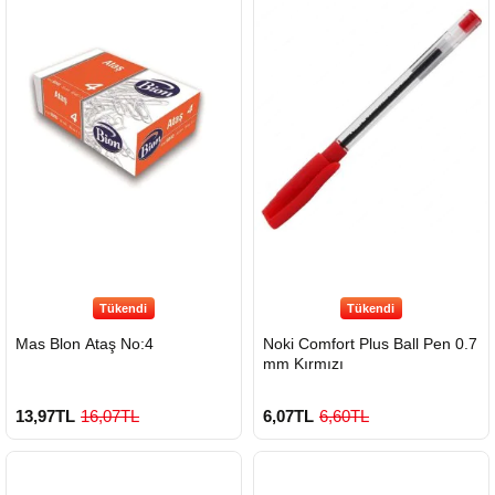
Tükendi
Tükendi
Mas Blon Ataş No:4
Noki Comfort Plus Ball Pen 0.7
mm Kırmızı
13,97TL
16,07TL
6,07TL
6,60TL