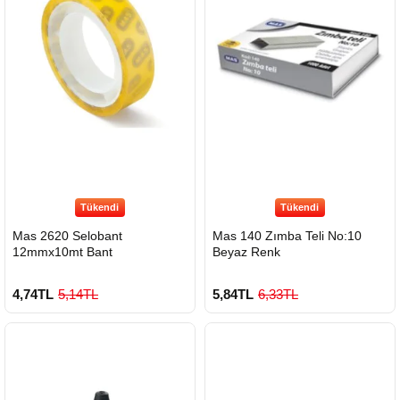
Tükendi
Tükendi
Mas 2620 Selobant
Mas 140 Zımba Teli No:10
12mmx10mt Bant
Beyaz Renk
4,74TL
5,14TL
5,84TL
6,33TL