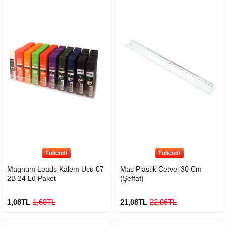
Tükendi
Tükendi
Magnum Leads Kalem Ucu 07
Mas Plastik Cetvel 30 Cm
2B 24 Lü Paket
(Şeffaf)
1,08TL
1,68TL
21,08TL
22,86TL