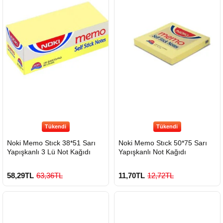
Tükendi
Tükendi
Noki Memo Stıck 38*51 Sarı
Noki Memo Stıck 50*75 Sarı
Yapışkanlı 3 Lü Not Kağıdı
Yapışkanlı Not Kağıdı
58,29TL
63,36TL
11,70TL
12,72TL