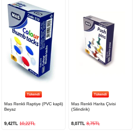
Tükendi
Tükendi
Mas Renkli Raptiye (PVC kapli)
Mas Renkli Harita Çivisi
Beyaz
(Silindirik)
9,42TL
10,22TL
8,07TL
8,75TL