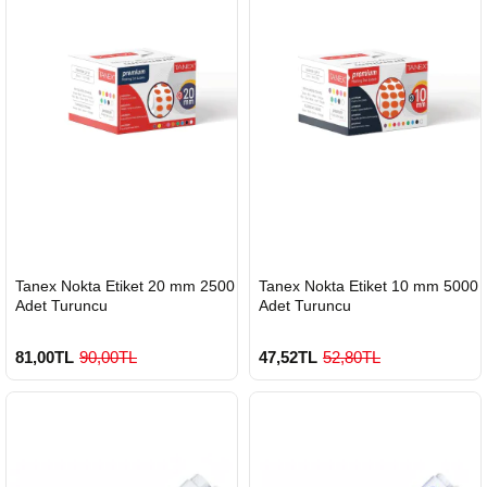
HIZLI
HIZLI
Tanex Nokta Etiket 20 mm 2500
Tanex Nokta Etiket 10 mm 5000
GÖNDERİ
GÖNDERİ
Adet Turuncu
Adet Turuncu
81,00TL
90,00TL
47,52TL
52,80TL