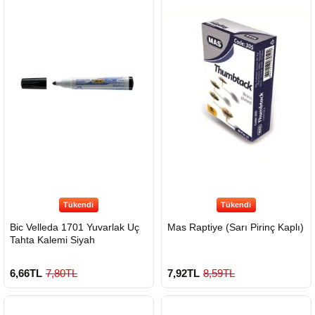
Tükendi
Tükendi
Bic Velleda 1701 Yuvarlak Uç
Mas Raptiye (Sarı Pirinç Kaplı)
Tahta Kalemi Siyah
6,66TL
7,80TL
7,92TL
8,59TL