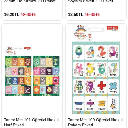
23mm Flo Kırmızı 2 Li Paket
Soyisim Etiketi 2 Li Paket
16,20TL
18,00TL
13,50TL
15,00TL
HIZLI
HIZLI
Tanex Mtc-101 Öğretici İlkokul
Tanex Mtc-109 Öğretici İlkokul
GÖNDERİ
GÖNDERİ
Harf Etiketi
Rakam Etiketi