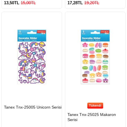
13,50TL
15,00TL
17,28TL
19,20TL
Tükendi
HIZLI
Tanex Tnx-25005 Unicorn Serisi
GÖNDERİ
Tanex Tnx-25025 Makaron
Serisi