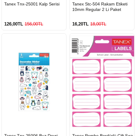
HIZLI
HIZLI
Tanex Tnx-25001 Kalp Serisi
Tanex Stc-504 Rakam Etiketi
GÖNDERİ
GÖNDERİ
10mm Regular 2 Li Paket
126,00TL
156,00TL
16,20TL
18,00TL
HIZLI
HIZLI
Tanex Tnx-25006 Buz Devri
Tanex Pembe Bordürlü Çift Sıra