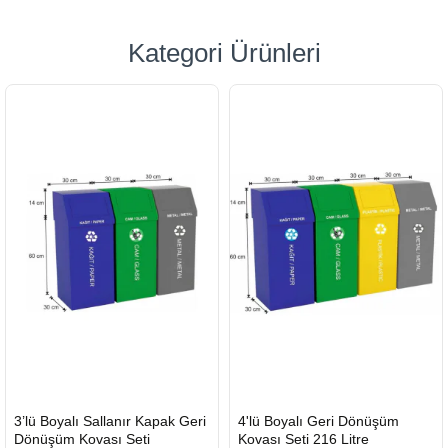
Kategori Ürünleri
HIZLI
HIZLI
3’lü Boyalı Sallanır Kapak Geri
4'lü Boyalı Geri Dönüşüm
GÖNDERİ
GÖNDERİ
Dönüşüm Kovası Seti
Kovası Seti 216 Litre