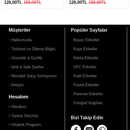
126,00TL
156,00TL
126,00TL
156,00TL
Müşteriler
Popüler Sayfalar
Hakkımızda
Beyaz Etiketler
Teslimat ve Ödeme Bilgisi
Kuşe Etiketler
Güvenlik & Gizlilik
Nokta Etiketler
İptal & İade Şartları
OFC Etiketler
Mesafeli Satış Sözleşmesi
Kraft Etiketler
İletişim
Pastel Etiketler
Floresan Etiketler
Hesabım
Fotoğraf Kağıtları
Hesabım
Sipariş Geçmişi
Bizi Takip Edin
Ortaklık Programı