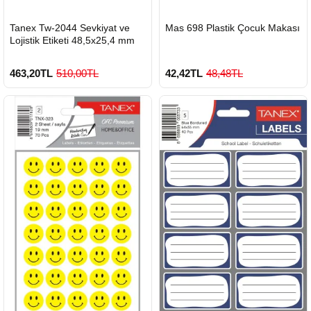
HIZLI
HIZLI
Tanex Tw-2044 Sevkiyat ve
Mas 698 Plastik Çocuk Makası
GÖNDERİ
GÖNDERİ
Lojistik Etiketi 48,5x25,4 mm
463,20TL
510,00TL
42,42TL
48,48TL
900 TL Üzeri Kargo Ücretsiz
Çok Satılan Ürün