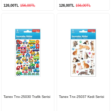
126,00TL
156,00TL
126,00TL
156,00TL
HIZLI
HIZLI
Tanex Tnx-25030 Trafik Serisi
Tanex Tnx-25037 Kedi Serisi
GÖNDERİ
GÖNDERİ