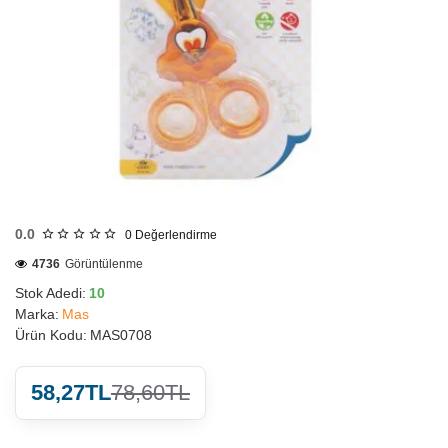
HIZLI
GÖNDERİ
0.0
0
Değerlendirme
4736
Görüntülenme
Stok Adedi:
10
Marka:
Mas
Ürün Kodu:
MAS0708
58,27TL
78,60TL