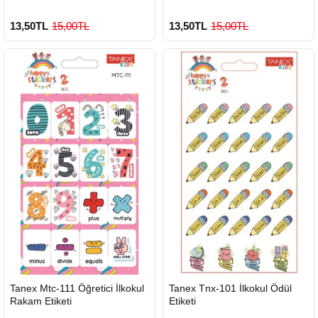
13,50TL
15,00TL
13,50TL
15,00TL
HIZLI
HIZLI
Tanex Mtc-111 Öğretici İlkokul
Tanex Tnx-101 İlkokul Ödül
GÖNDERİ
GÖNDERİ
Rakam Etiketi
Etiketi