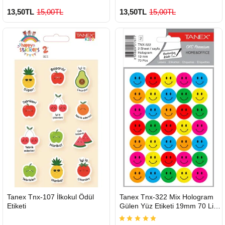
13,50TL
15,00TL
13,50TL
15,00TL
HIZLI
HIZLI
Tanex Tnx-107 İlkokul Ödül
Tanex Tnx-322 Mix Hologram
GÖNDERİ
GÖNDERİ
Etiketi
Gülen Yüz Etiketi 19mm 70 Li
Paket