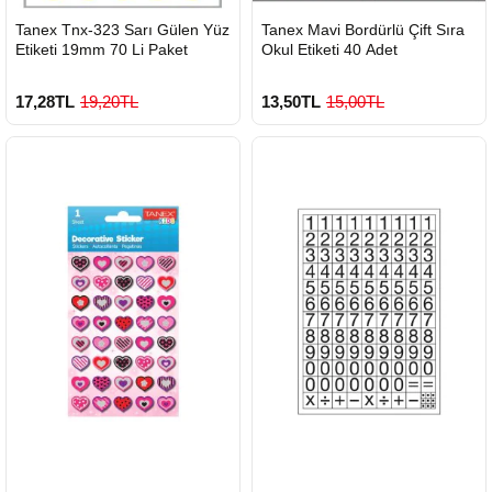
HIZLI
HIZLI
Tanex Tnx-323 Sarı Gülen Yüz
Tanex Mavi Bordürlü Çift Sıra
GÖNDERİ
GÖNDERİ
Etiketi 19mm 70 Li Paket
Okul Etiketi 40 Adet
17,28TL
19,20TL
13,50TL
15,00TL