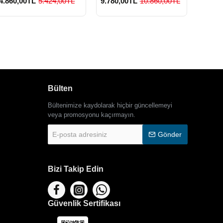
4.860,00TL
5.424,00TL
9.780,00TL
10.860,00TL
3.420
Bülten
Bültenimize kaydolarak hiçbir güncellemeyi
veya promosyonu kaçırmayın.
E-
Gönder
posta
adresiniz
Bizi Takip Edin
Güvenlik Sertifikası