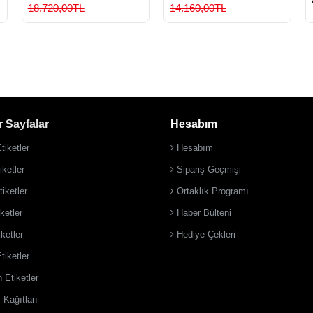
18.720,00TL
14.160,00TL
 Sayfalar
Hesabım
tiketler
Hesabım
ketler
Sipariş Geçmişi
iketler
Ortaklık Programı
ketler
Haber Bülteni
iketler
Hediye Çekleri
tiketler
 Etiketler
 Kağıtları