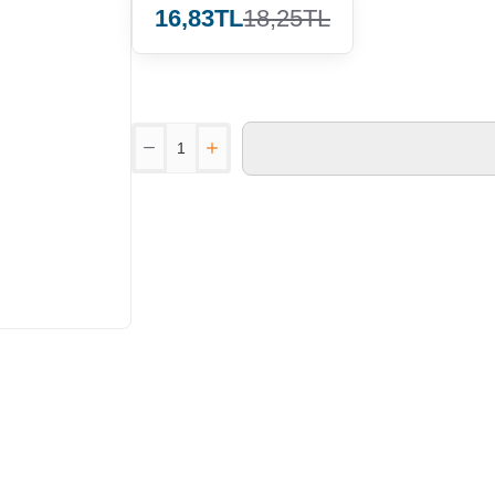
16,83TL
18,25TL