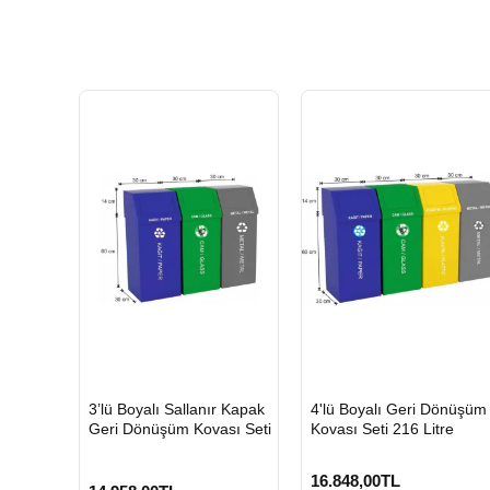
HIZLI
HIZLI
3’lü Boyalı Sallanır Kapak
4'lü Boyalı Geri Dönüşüm
GÖNDERİ
GÖNDERİ
Geri Dönüşüm Kovası Seti
Kovası Seti 216 Litre
16.848,00TL