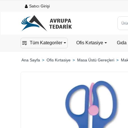
Satıcı Girişi
Ürün,
kateg
veya
Tüm Kategoriler
Ofis Kırtasiye
Gıda 
mark
ara...
Ofis Kırtasiye
Masa Üstü Gereçleri
Mak
home