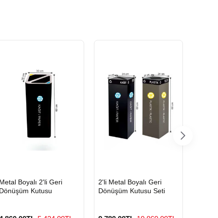
HIZLI
HIZLI
HIZLI
Metal Boyalı 2'li Geri
2'li Metal Boyalı Geri
Boyalı
GÖNDERİ
GÖNDERİ
GÖND
Dönüşüm Kutusu
Dönüşüm Kutusu Seti
Geri D