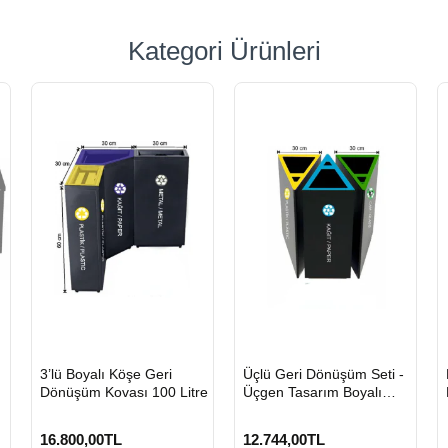
Kategori Ürünleri
HIZLI
HIZLI
3’lü Boyalı Köşe Geri
Üçlü Geri Dönüşüm Seti -
GÖNDERİ
GÖNDERİ
Dönüşüm Kovası 100 Litre
Üçgen Tasarım Boyalı
Metal Sıfır Atık Kovası
16.800,00TL
12.744,00TL