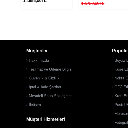
14.958,00TL
18.720,00TL
Müşteriler
Popüler
Hakkımızda
Beyaz E
Teslimat ve Ödeme Bilgisi
Kuşe Eti
Güvenlik & Gizlilik
Nokta Et
İptal & İade Şartları
OFC Eti
Mesafeli Satış Sözleşmesi
Kraft Et
İletişim
Pastel E
Floresan
Müşteri Hizmetleri
Fotoğraf