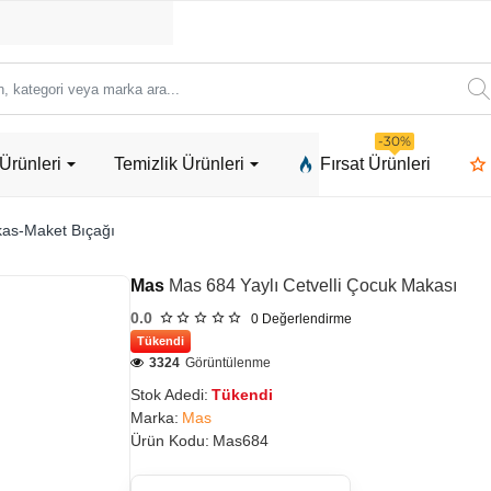
ori
-30%
Ürünleri
Temizlik Ürünleri
Fırsat Ürünleri
a
as-Maket Bıçağı
Mas
Mas 684 Yaylı Cetvelli Çocuk Makası
0.0
0
Değerlendirme
Tükendi
3324
Görüntülenme
Stok Adedi:
Tükendi
Marka:
Mas
Ürün Kodu:
Mas684