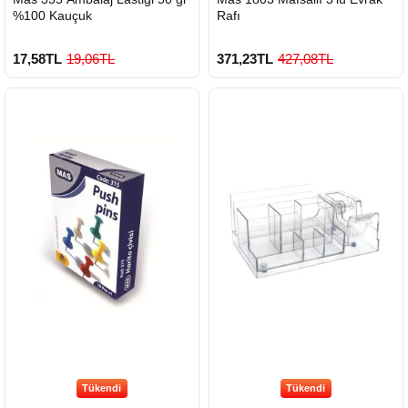
%100 Kauçuk
Rafı
17,58TL
19,06TL
371,23TL
427,08TL
Tükendi
Tükendi