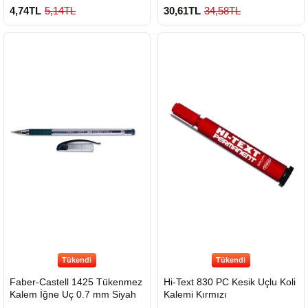
4,74TL
5,14TL
30,61TL
34,58TL
Tükendi
Tükendi
Faber-Castell 1425 Tükenmez
Hi-Text 830 PC Kesik Uçlu Koli
Kalem İğne Uç 0.7 mm Siyah
Kalemi Kırmızı