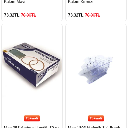
Kalem Mavi
Kalem Kırmızı
73,32TL
78,00TL
73,32TL
78,00TL
Tükendi
Tükendi
Mas 355 Ambalaj Lastiği 50 gr
Mas 1803 Mafsallı 3'lü Evrak