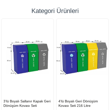
Kategori Ürünleri
HIZLI
HIZLI
3’lü Boyalı Sallanır Kapak Geri
4'lü Boyalı Geri Dönüşüm
GÖNDERİ
GÖNDERİ
Dönüşüm Kovası Seti
Kovası Seti 216 Litre