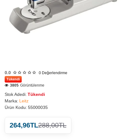
0.0
0
Değerlendirme
Tükendi
3805
Görüntülenme
Stok Adedi:
Tükendi
Marka:
Leitz
Ürün Kodu:
55000035
264,96TL
288,00TL