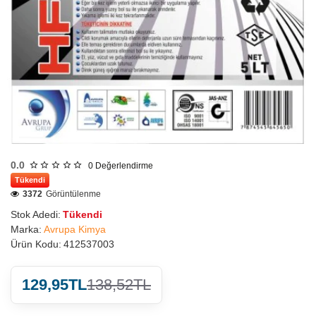
0.0
0
Değerlendirme
Tükendi
3372
Görüntülenme
Stok Adedi:
Tükendi
Marka:
Avrupa Kimya
Ürün Kodu:
412537003
129,95TL
138,52TL