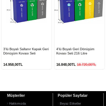
HIZLI
HIZLI
3’lü Boyalı Sallanır Kapak Geri
4'lü Boyalı Geri Dönüşüm
GÖNDERİ
GÖNDERİ
Dönüşüm Kovası Seti
Kovası Seti 216 Litre
14.958,00TL
16.848,00TL
18.720,00TL
Müşteriler
Popüler Sayfalar
Hakkımızda
Beyaz Etiketler