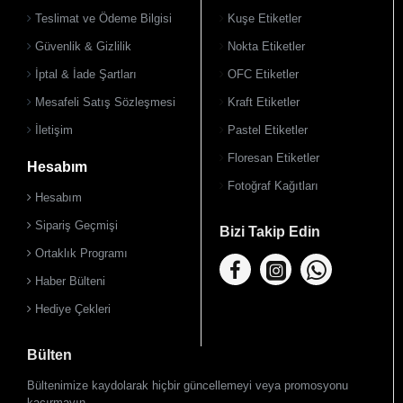
Teslimat ve Ödeme Bilgisi
Kuşe Etiketler
Güvenlik & Gizlilik
Nokta Etiketler
İptal & İade Şartları
OFC Etiketler
Mesafeli Satış Sözleşmesi
Kraft Etiketler
İletişim
Pastel Etiketler
Floresan Etiketler
Hesabım
Fotoğraf Kağıtları
Hesabım
Sipariş Geçmişi
Bizi Takip Edin
Ortaklık Programı
Haber Bülteni
Hediye Çekleri
Bülten
Bültenimize kaydolarak hiçbir güncellemeyi veya promosyonu
kaçırmayın.