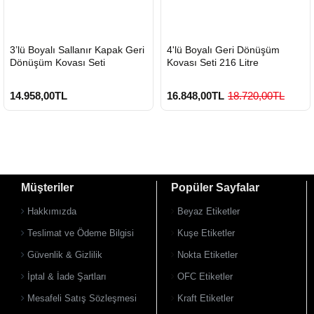
HIZLI
HIZLI
3’lü Boyalı Sallanır Kapak Geri
4'lü Boyalı Geri Dönüşüm
GÖNDERİ
GÖNDERİ
Dönüşüm Kovası Seti
Kovası Seti 216 Litre
14.958,00TL
16.848,00TL
18.720,00TL
Müşteriler
Popüler Sayfalar
Hakkımızda
Beyaz Etiketler
Teslimat ve Ödeme Bilgisi
Kuşe Etiketler
Güvenlik & Gizlilik
Nokta Etiketler
İptal & İade Şartları
OFC Etiketler
Mesafeli Satış Sözleşmesi
Kraft Etiketler