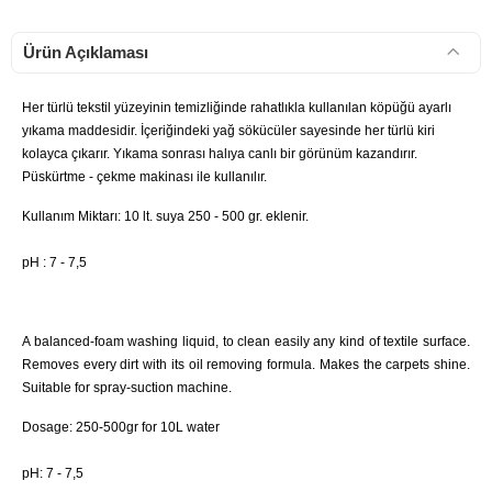
Ürün Açıklaması
Her türlü tekstil yüzeyinin temizliğinde rahatlıkla kullanılan köpüğü ayarlı
yıkama maddesidir. İçeriğindeki yağ sökücüler sayesinde her türlü kiri
kolayca çıkarır. Yıkama sonrası halıya canlı bir görünüm kazandırır.
Püskürtme - çekme makinası ile kullanılır.
Kullanım Miktarı: 10 lt. suya 250 - 500 gr. eklenir.
pH : 7 - 7,5
A balanced-foam washing liquid, to clean easily any kind of textile surface.
Removes every dirt with its oil removing formula. Makes the carpets shine.
Suitable for spray-suction machine.
Dosage: 250-500gr for 10L water
pH: 7 - 7,5