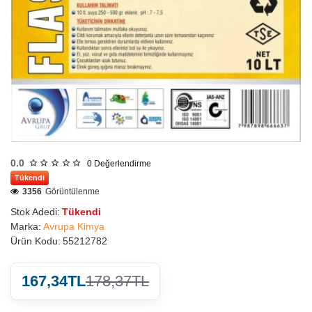
0.0
0
Değerlendirme
Tükendi
3356
Görüntülenme
Stok Adedi:
Tükendi
Marka:
Avrupa Kimya
Ürün Kodu:
55212782
167,34TL
178,37TL