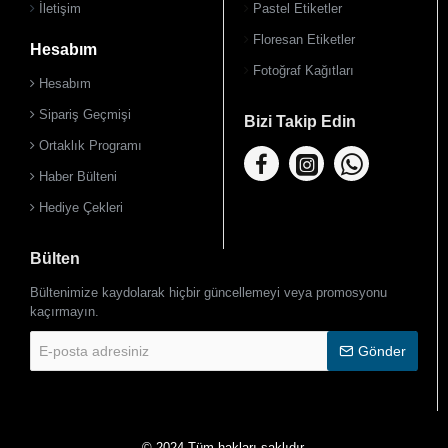
İletişim
Pastel Etiketler
Floresan Etiketler
Hesabım
Fotoğraf Kağıtları
Hesabım
Sipariş Geçmişi
Bizi Takip Edin
Ortaklık Programı
Haber Bülteni
Hediye Çekleri
Bülten
Bültenimize kaydolarak hiçbir güncellemeyi veya promosyonu
kaçırmayın.
E-
Gönder
posta
adresiniz
© 2024 Tüm hakları saklıdır.