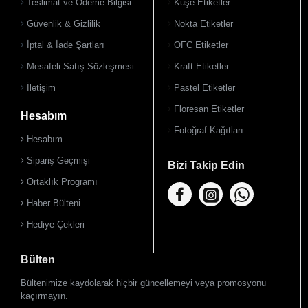
Teslimat ve Ödeme Bilgisi
Kuşe Etiketler
Güvenlik & Gizlilik
Nokta Etiketler
İptal & İade Şartları
OFC Etiketler
Mesafeli Satış Sözleşmesi
Kraft Etiketler
İletişim
Pastel Etiketler
Floresan Etiketler
Hesabım
Fotoğraf Kağıtları
Hesabım
Sipariş Geçmişi
Bizi Takip Edin
Ortaklık Programı
Haber Bülteni
Hediye Çekleri
Bülten
Bültenimize kaydolarak hiçbir güncellemeyi veya promosyonu
kaçırmayın.