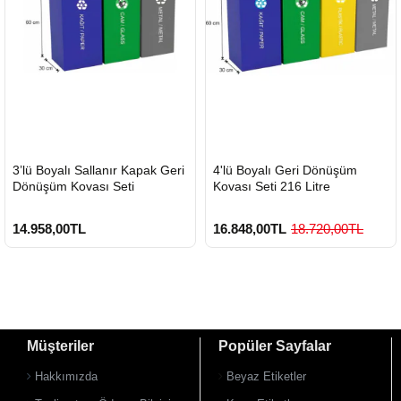
HIZLI
HIZLI
3’lü Boyalı Sallanır Kapak Geri
4'lü Boyalı Geri Dönüşüm
GÖNDERİ
GÖNDERİ
Dönüşüm Kovası Seti
Kovası Seti 216 Litre
14.958,00TL
16.848,00TL
18.720,00TL
Müşteriler
Popüler Sayfalar
Hakkımızda
Beyaz Etiketler