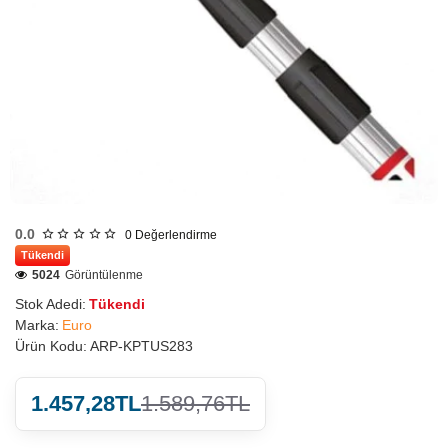
0.0
0
Değerlendirme
Tükendi
5024
Görüntülenme
Stok Adedi:
Tükendi
Marka:
Euro
Ürün Kodu:
ARP-KPTUS283
1.457,28TL
1.589,76TL