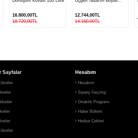
Dönüşüm Kovası 100 Litre
Üçgen Tasarım Boyalı
Metal Sıfır Atık Kovası
16.800,00TL
12.744,00TL
18.720,00TL
14.160,00TL
 Sayfalar
Hesabım
tiketler
Hesabım
ketler
Sipariş Geçmişi
iketler
Ortaklık Programı
ketler
Haber Bülteni
iketler
Hediye Çekleri
tiketler