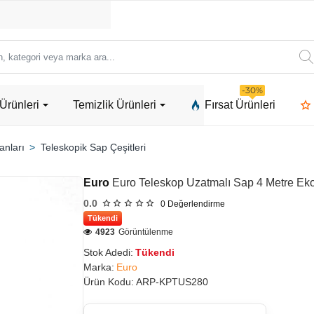
ori
-30%
Ürünleri
Temizlik Ürünleri
Fırsat Ürünleri
a
anları
Teleskopik Sap Çeşitleri
Euro
Euro Teleskop Uzatmalı Sap 4 Metre Ek
0.0
0
Değerlendirme
Tükendi
4923
Görüntülenme
Stok Adedi:
Tükendi
Marka:
Euro
Ürün Kodu:
ARP-KPTUS280