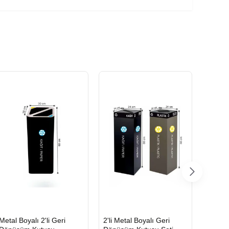
HIZLI
HIZLI
HIZLI
Metal Boyalı 2'li Geri
2'li Metal Boyalı Geri
Boyalı
GÖNDERİ
GÖNDERİ
GÖND