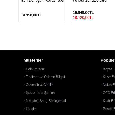
Geri Dönüşüm Kovası Seti
Kovası Seti 216 Litre
16.848,00TL
14.958,00TL
18.720,00TL
Müşteriler
Popüler
Hakkımızda
Beyaz E
Teslimat ve Ödeme Bilgisi
Kuşe Eti
Güvenlik & Gizlilik
Nokta Et
İptal & İade Şartları
OFC Eti
Mesafeli Satış Sözleşmesi
Kraft Et
İletişim
Pastel E