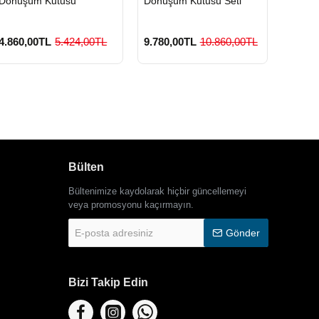
Dönüşüm Kutusu
Dönüşüm Kutusu Seti
Geri D
4.860,00TL
5.424,00TL
9.780,00TL
10.860,00TL
3.420
Bülten
Bültenimize kaydolarak hiçbir güncellemeyi
veya promosyonu kaçırmayın.
E-
Gönder
posta
adresiniz
Bizi Takip Edin