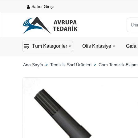
Satıcı Girişi
Ürün,
kateg
veya
Tüm Kategoriler
Ofis Kırtasiye
Gıda 
mark
ara...
Temizlik Sarf Ürünleri
Cam Temizlik Ekipm
home