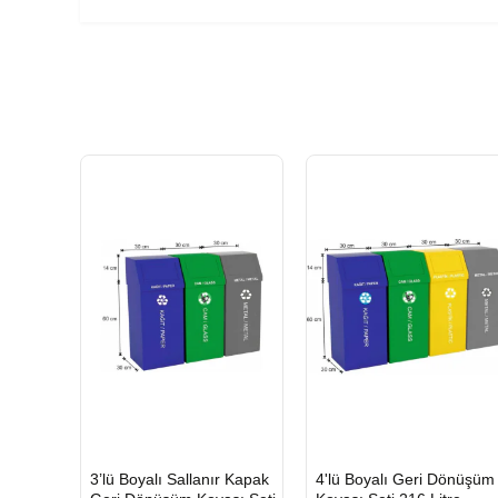
HIZLI
HIZLI
3’lü Boyalı Sallanır Kapak
4'lü Boyalı Geri Dönüşüm
GÖNDERİ
GÖNDERİ