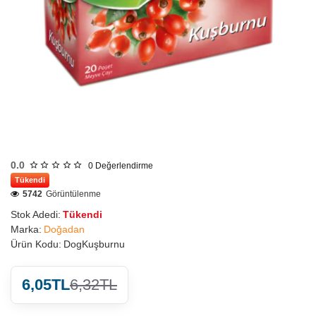
0.0
0
Değerlendirme
Tükendi
5742
Görüntülenme
Stok Adedi:
Tükendi
Marka:
Doğadan
Ürün Kodu:
DogKuşburnu
6,05TL
6,32TL