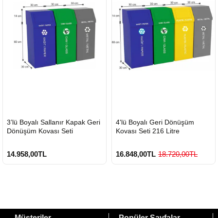
HIZLI
HIZLI
3’lü Boyalı Sallanır Kapak Geri
4'lü Boyalı Geri Dönüşüm
GÖNDERİ
GÖNDERİ
Dönüşüm Kovası Seti
Kovası Seti 216 Litre
14.958,00TL
16.848,00TL
18.720,00TL
Müşteriler
Popüler Sayfalar