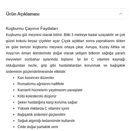
Ürün Açıklaması
Kuşburnu Çayının Faydaları
Kuşburnu gül meyvesi olarak bilinir. Bitki 3 metreye kadar uzayabilir ve çok
güzel kokulu beyaz çiçekler açar. Çiçek açtıktan sonra yapraklarını döker
ve güle benzer kuşburnu meyvesi ortaya çıkar. Avrupa, Kuzey Afrika ve
Asya’nın ılıman iklimlerinde doğal olarak yetişen bitkinin sağlığa yararlı
meyveleri sonbahar aylarında toplanır. İyi bir C vitamini kaynağı
olduğundan nezle, grip gibi hastalıklardan korunmak ve bağışıklık
sisteminin güçlendirilmesinde etkilidir.
Kan basıncını düzenler
Romatizma ağrılarını hafifletir
Kanserli hücrelerin yayılmasını yavaşlatır
Kötü kolesterolü düşürür
Şeker hastalığına karşı koruma sağlar
Yüksek miktarda C vitamini içerir
Bağışıklık sistemini güçlendirir
Soğuk algınlığı tedavisinde kullanılır
Cilde doğal parlaklık verir