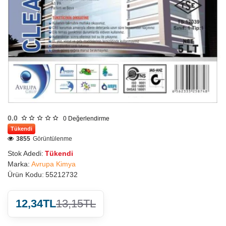
0.0
0
Değerlendirme
Tükendi
3855
Görüntülenme
Stok Adedi:
Tükendi
Marka:
Avrupa Kimya
Ürün Kodu:
55212732
12,34TL
13,15TL