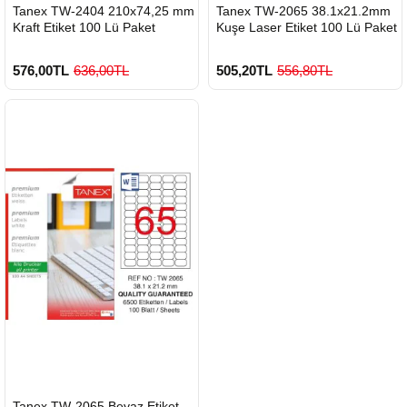
HIZLI
HIZLI
Tanex TW-2404 210x74,25 mm
Tanex TW-2065 38.1x21.2mm
GÖNDERİ
GÖNDERİ
Kraft Etiket 100 Lü Paket
Kuşe Laser Etiket 100 Lü Paket
576,00TL
636,00TL
505,20TL
556,80TL
900 TL Üzeri Kargo Ücretsiz
900 TL Üzeri Kargo Ücretsiz
HIZLI
Tanex TW-2065 Beyaz Etiket
GÖNDERİ