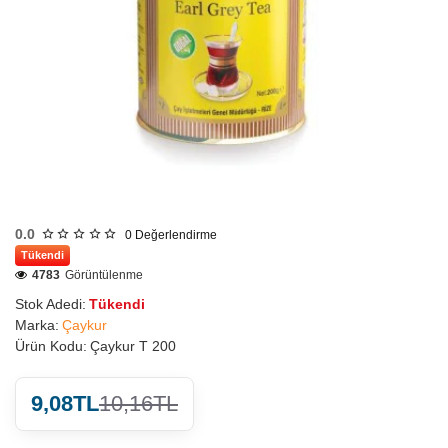
0.0
0
Değerlendirme
Tükendi
4783
Görüntülenme
Stok Adedi:
Tükendi
Marka:
Çaykur
Ürün Kodu:
Çaykur T 200
9,08TL
10,16TL