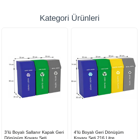
Kategori Ürünleri
HIZLI
HIZLI
3’lü Boyalı Sallanır Kapak Geri
4'lü Boyalı Geri Dönüşüm
GÖNDERİ
GÖNDERİ
Dönüşüm Kovası Seti
Kovası Seti 216 Litre