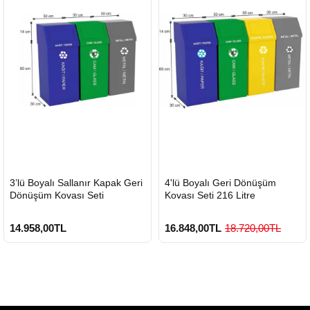
HIZLI
HIZLI
3’lü Boyalı Sallanır Kapak Geri
4'lü Boyalı Geri Dönüşüm
GÖNDERİ
GÖNDERİ
Dönüşüm Kovası Seti
Kovası Seti 216 Litre
14.958,00TL
16.848,00TL
18.720,00TL