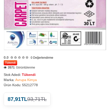
0.0
0
Değerlendirme
Tükendi
3571
Görüntülenme
Stok Adedi:
Tükendi
Marka:
Avrupa Kimya
Ürün Kodu:
55212778
87,91TL
93,71TL