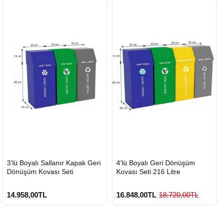
HIZLI
HIZLI
3’lü Boyalı Sallanır Kapak Geri
4'lü Boyalı Geri Dönüşüm
GÖNDERİ
GÖNDERİ
Dönüşüm Kovası Seti
Kovası Seti 216 Litre
14.958,00TL
16.848,00TL
18.720,00TL