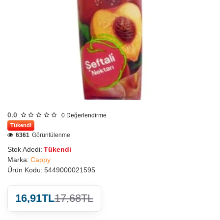
0.0
0
Değerlendirme
Tükendi
6361
Görüntülenme
Stok Adedi:
Tükendi
Marka:
Cappy
Ürün Kodu:
5449000021595
16,91TL
17,68TL