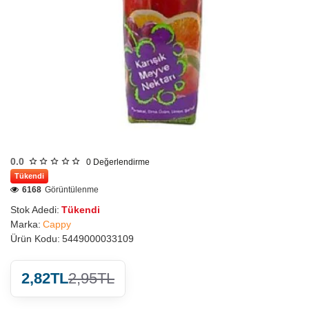
0.0
0
Değerlendirme
Tükendi
6168
Görüntülenme
Stok Adedi:
Tükendi
Marka:
Cappy
Ürün Kodu:
5449000033109
2,82TL
2,95TL