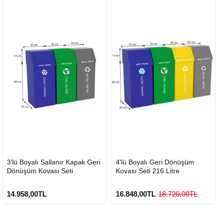
HIZLI
HIZLI
3’lü Boyalı Sallanır Kapak Geri
4'lü Boyalı Geri Dönüşüm
GÖNDERİ
GÖNDERİ
Dönüşüm Kovası Seti
Kovası Seti 216 Litre
14.958,00TL
16.848,00TL
18.720,00TL