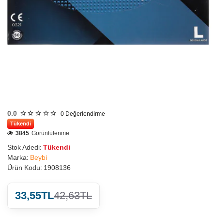
0.0
0
Değerlendirme
Tükendi
3845
Görüntülenme
Stok Adedi:
Tükendi
Marka:
Beybi
Ürün Kodu:
1908136
33,55TL
42,63TL