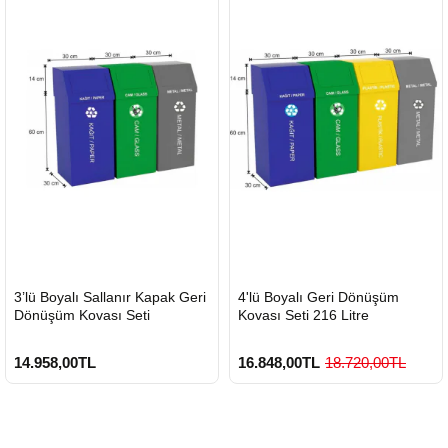
HIZLI
HIZLI
3’lü Boyalı Sallanır Kapak Geri
4'lü Boyalı Geri Dönüşüm
GÖNDERİ
GÖNDERİ
Dönüşüm Kovası Seti
Kovası Seti 216 Litre
14.958,00TL
16.848,00TL
18.720,00TL