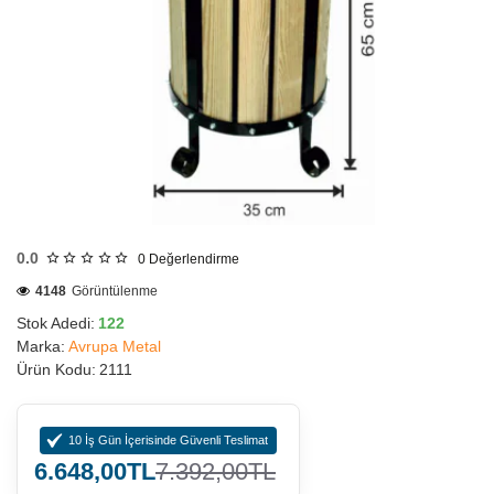
HIZLI
GÖNDERİ
0.0
0
Değerlendirme
4148
Görüntülenme
Stok Adedi:
122
Marka:
Avrupa Metal
Ürün Kodu:
2111
10 İş Gün İçerisinde Güvenli Teslimat
6.648,00TL
7.392,00TL