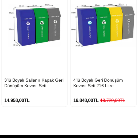
HIZLI
HIZLI
3’lü Boyalı Sallanır Kapak Geri
4'lü Boyalı Geri Dönüşüm
GÖNDERİ
GÖNDERİ
Dönüşüm Kovası Seti
Kovası Seti 216 Litre
14.958,00TL
16.848,00TL
18.720,00TL