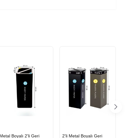
HIZLI
HIZLI
HIZLI
Metal Boyalı 2'li Geri
2'li Metal Boyalı Geri
Boyalı
GÖNDERİ
GÖNDERİ
GÖND