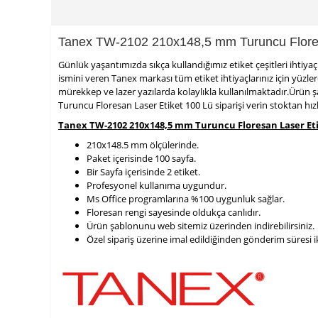
Tanex TW-2102 210x148,5 mm Turuncu Flores
Günlük yaşantımızda sıkça kullandığımız etiket çeşitleri ihti
ismini veren Tanex markası tüm etiket ihtiyaçlarınız için yüzl
mürekkep ve lazer yazılarda kolaylıkla kullanılmaktadır.Ürün 
Turuncu Floresan Laser Etiket 100 Lü siparişi verin stoktan hı
Tanex TW-2102 210x148,5 mm Turuncu Floresan Laser Etik
210x148.5 mm ölçülerinde.
Paket içerisinde 100 sayfa.
Bir Sayfa içerisinde 2 etiket.
Profesyonel kullanıma uygundur.
Ms Office programlarına %100 uygunluk sağlar.
Floresan rengi sayesinde oldukça canlıdır.
Ürün şablonunu web sitemiz üzerinden indirebilirsiniz.
900 TL Üzeri Kargo Ücretsiz
Özel sipariş üzerine imal edildiğinden gönderim süresi i