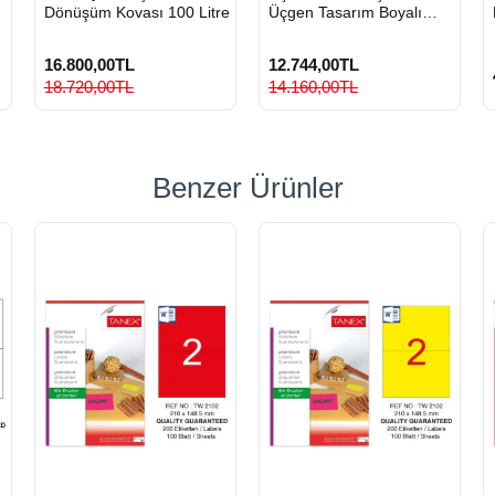
Dönüşüm Kovası 100 Litre
Üçgen Tasarım Boyalı
Metal Sıfır Atık Kovası
16.800,00TL
12.744,00TL
18.720,00TL
14.160,00TL
Benzer Ürünler