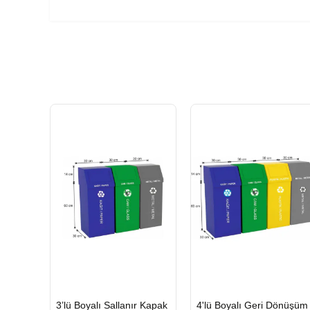
HIZLI
HIZLI
3’lü Boyalı Sallanır Kapak
4'lü Boyalı Geri Dönüşüm
GÖNDERİ
GÖNDERİ