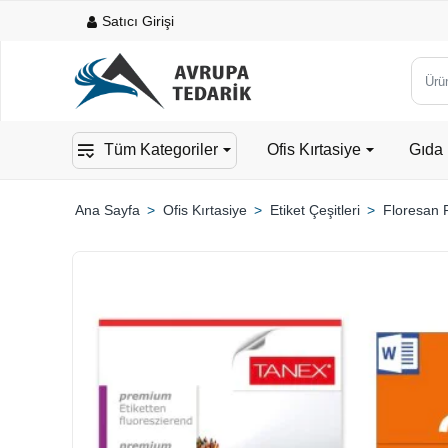
Satıcı Girişi
Ürün,
kateg
veya
Tüm Kategoriler
Ofis Kırtasiye
Gıda 
mark
ara...
Ofis Kırtasiye
Etiket Çeşitleri
Floresan R
home