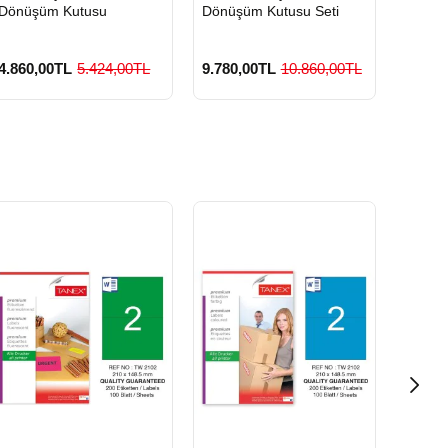
Dönüşüm Kutusu
Dönüşüm Kutusu Seti
Geri D
4.860,00TL
5.424,00TL
9.780,00TL
10.860,00TL
3.420