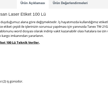
Ürün Açıklaması
Ürün Değerlendirmeleri
an Laser Etiket 100 Lü
yaç duyduğumuz alana göre değişmektedir. İş hayatımızda kullandığımız etiket
erce etiket çeşidi ile işlerinizin sorunsuz yapılması için yanınızda Tanex TW
şablonunu word dosyası olarak indirip vakit kazanabilir olası hatalara ise 
zlı kargo imkanından yararlanın.
et 100 Lü Teknik Veriler
,
ki (2) iş günüdür.