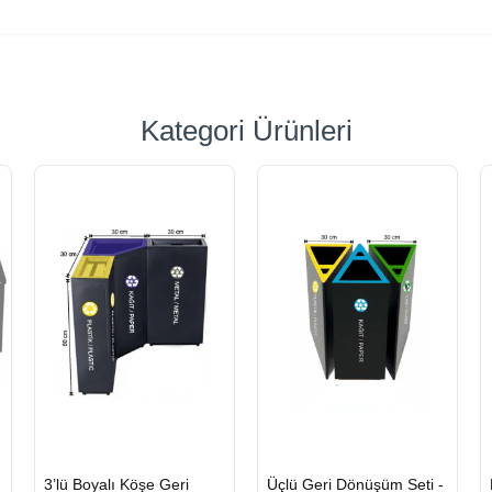
Kategori Ürünleri
HIZLI
HIZLI
3’lü Boyalı Köşe Geri
Üçlü Geri Dönüşüm Seti -
GÖNDERİ
GÖNDERİ