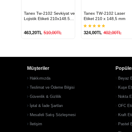
HIZLI
HIZLI
Tanex Tw-2102 Sevkiyat ve
Tanex TW-2102 Laser
GÖNDERİ
GÖNDERİ
mbe
Lojistik Etiketi 210x148.5
Etiket 210 x 148,5 mm
 100 Lü
mm
L
463,20TL
510,00TL
324,00TL
402,00TL
Müşteriler
Popüler
Hakkımızda
Beyaz E
o
900 TL Üzeri Kargo
900 TL Üzeri Kargo
Ücretsiz
Ücretsiz
Teslimat ve Ödeme Bilgisi
Kuşe Eti
Güvenlik & Gizlilik
Nokta Et
İptal & İade Şartları
OFC Eti
Mesafeli Satış Sözleşmesi
Kraft Et
İletişim
Pastel E