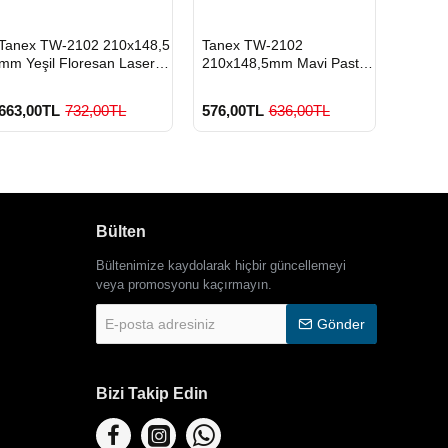
HIZLI
HIZLI
HIZLI
Tanex TW-2102 210x148,5
Tanex TW-2102
Tanex
GÖNDERİ
GÖNDERİ
GÖND
mm Yeşil Floresan Laser
210x148,5mm Mavi Pastel
210x14
Etiket 100 Lü
Laser Etiket 100 Lü
Laser 
663,00TL
732,00TL
576,00TL
636,00TL
576,0
Bülten
Bültenimize kaydolarak hiçbir güncellemeyi
900 TL Üzeri Kargo
900 TL Üzeri Kargo
900
Ücretsiz
Ücretsiz
Ücr
veya promosyonu kaçırmayın.
E-
Gönder
posta
adresiniz
Bizi Takip Edin