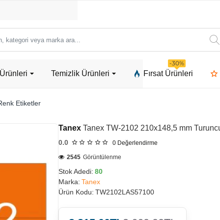
ori
-30%
Ürünleri
Temizlik Ürünleri
Fırsat Ürünleri
a
enk Etiketler
Tanex
Tanex TW-2102 210x148,5 mm Turuncu 
0.0
0
Değerlendirme
2545
Görüntülenme
Stok Adedi:
80
Marka:
Tanex
Ürün Kodu:
TW2102LAS57100