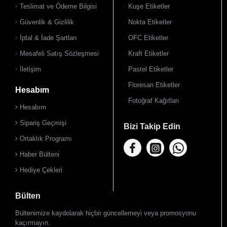
Teslimat ve Ödeme Bilgisi
Kuşe Etiketler
Güvenlik & Gizlilik
Nokta Etiketler
İptal & İade Şartları
OFC Etiketler
Mesafeli Satış Sözleşmesi
Kraft Etiketler
İletişim
Pastel Etiketler
Floresan Etiketler
Hesabım
Fotoğraf Kağıtları
Hesabım
Sipariş Geçmişi
Bizi Takip Edin
Ortaklık Programı
Haber Bülteni
Hediye Çekleri
Bülten
Bültenimize kaydolarak hiçbir güncellemeyi veya promosyonu
kaçırmayın.