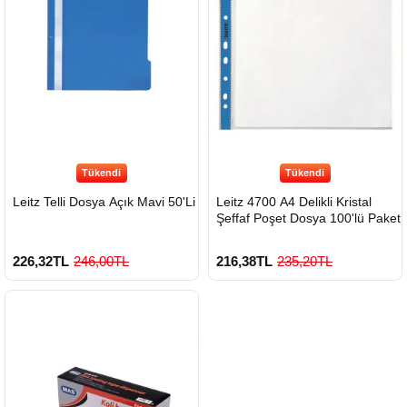
Tükendi
Tükendi
Leitz Telli Dosya Açık Mavi 50'Li
Leitz 4700 A4 Delikli Kristal
Şeffaf Poşet Dosya 100'lü Paket
226,32TL
246,00TL
216,38TL
235,20TL