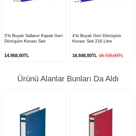
HIZLI
HIZLI
3’lü Boyalı Sallanır Kapak Geri
4'lü Boyalı Geri Dönüşüm
GÖNDERİ
GÖNDERİ
Dönüşüm Kovası Seti
Kovası Seti 216 Litre
14.958,00TL
16.848,00TL
18.720,00TL
Ürünü Alanlar Bunları Da Aldı