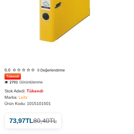
0.0
0
Değerlendirme
Tükendi
2701
Görüntülenme
Stok Adedi:
Tükendi
Marka:
Leitz
Ürün Kodu:
1015101501
73,97TL
80,40TL