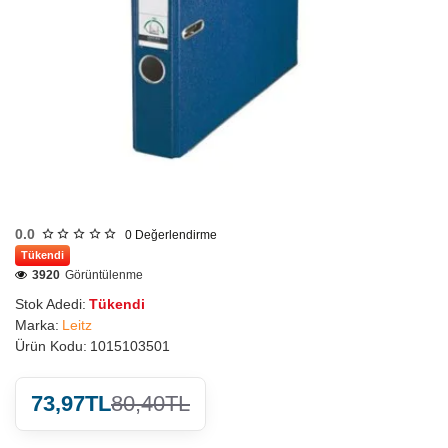
0.0
0
Değerlendirme
Tükendi
3920
Görüntülenme
Stok Adedi:
Tükendi
Marka:
Leitz
Ürün Kodu:
1015103501
73,97TL
80,40TL