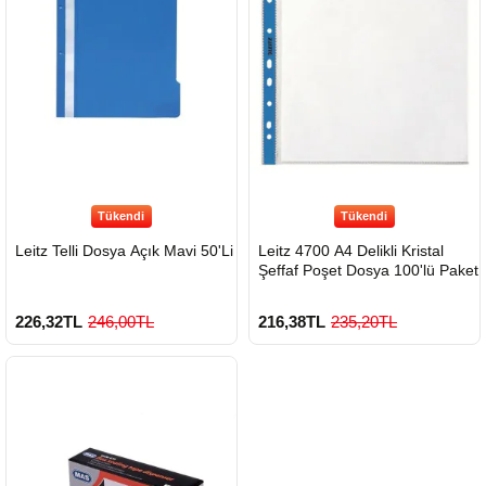
Tükendi
Tükendi
Leitz Telli Dosya Açık Mavi 50'Li
Leitz 4700 A4 Delikli Kristal
Şeffaf Poşet Dosya 100'lü Paket
226,32TL
246,00TL
216,38TL
235,20TL