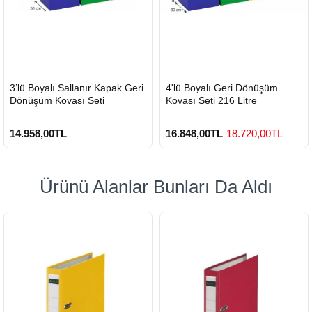
HIZLI
HIZLI
3’lü Boyalı Sallanır Kapak Geri
4'lü Boyalı Geri Dönüşüm
GÖNDERİ
GÖNDERİ
Dönüşüm Kovası Seti
Kovası Seti 216 Litre
14.958,00TL
16.848,00TL
18.720,00TL
Ürünü Alanlar Bunları Da Aldı