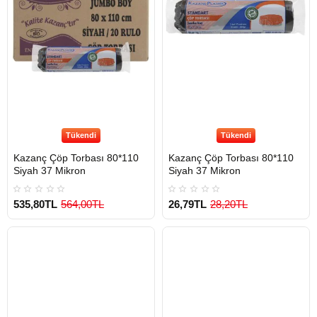
Tükendi
Tükendi
Kazanç Çöp Torbası 80*110
Kazanç Çöp Torbası 80*110
Siyah 37 Mikron
Siyah 37 Mikron
535,80TL
564,00TL
26,79TL
28,20TL