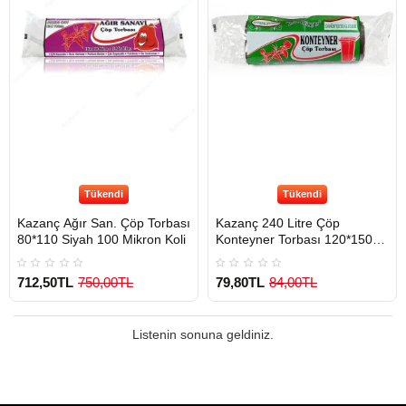
Tükendi
Tükendi
Kazanç Ağır San. Çöp Torbası
Kazanç 240 Litre Çöp
80*110 Siyah 100 Mikron Koli
Konteyner Torbası 120*150
Siyah 55 Mikron
712,50TL
750,00TL
79,80TL
84,00TL
Listenin sonuna geldiniz.