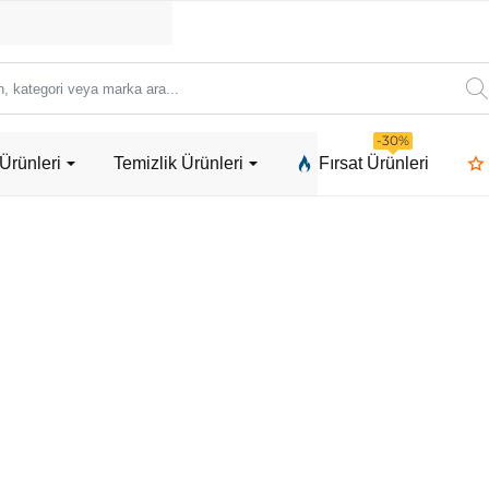
ori
-30%
Ürünleri
Temizlik Ürünleri
Fırsat Ürünleri
a