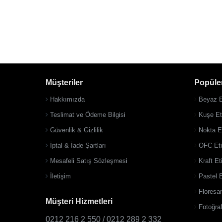
Müşteriler
Popüler
Hakkımızda
Beyaz E
Teslimat ve Ödeme Bilgisi
Kuşe Eti
Güvenlik & Gizlilik
Nokta Et
İptal & İade Şartları
OFC Eti
Mesafeli Satış Sözleşmesi
Kraft Et
İletişim
Pastel E
Floresan
Müşteri Hizmetleri
Fotoğraf
0212 216 2 550 / 0212 289 2 332