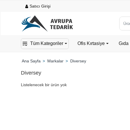
Satıcı Girişi
Ürün,
kateg
veya
Tüm Kategoriler
Ofis Kırtasiye
Gıda 
mark
ara...
Markalar
Diversey
home
Diversey
Listelenecek bir ürün yok